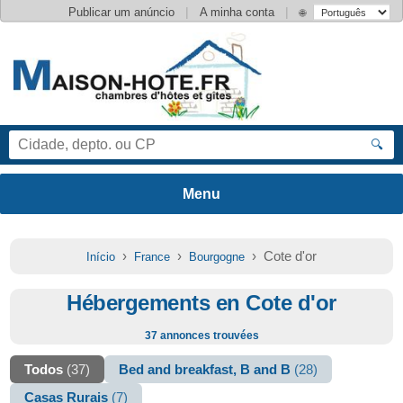
|
|
Publicar um anúncio
A minha conta
🌐
🔍
›
›
› Cote d'or
Início
France
Bourgogne
Hébergements en Cote d'or
37 annonces trouvées
Todos
(37)
Bed and breakfast, B and B
(28)
Casas Rurais
(7)