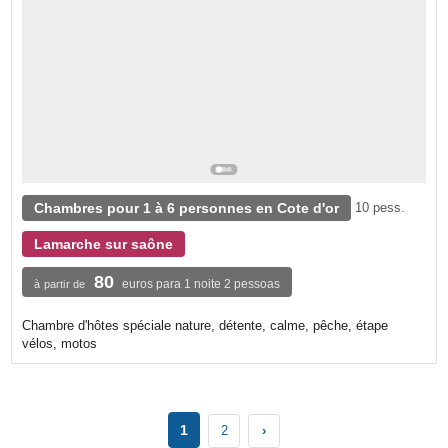
Chambres pour 1 à 6 personnes en Cote d'or
10 pess.
Lamarche sur saône
80
euros para 1 noite 2 pessoas
à partir de
Chambre d'hôtes spéciale nature, détente, calme, pêche, étape
vélos, motos
1
2
›