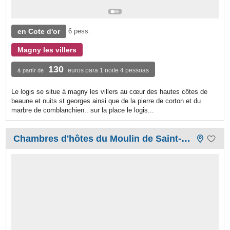
en Cote d'or
6 pess.
Magny les villers
130
euros para 1 noite 4 pessoas
à partir de
Le logis se situe à magny les villers au cœur des hautes côtes de
beaune et nuits st georges ainsi que de la pierre de corton et du
marbre de comblanchien.. sur la place le logis...
Chambres d'hôtes du Moulin de Saint-Germain