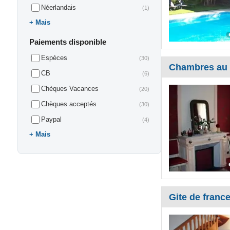
Néerlandais
(1)
Mais
Paiements disponible
Espèces
(30)
Chambres au m
CB
(6)
Chèques Vacances
(20)
Chèques acceptés
(30)
Paypal
(4)
Mais
Gite de france