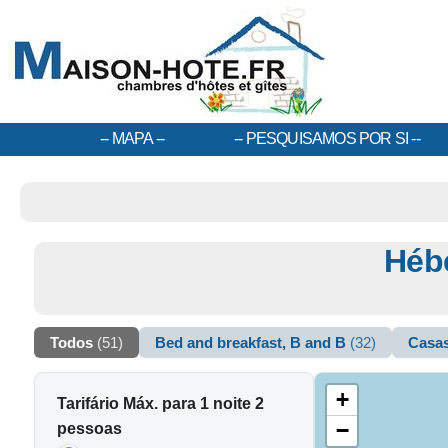
MAPA
PESQUISAMOS POR SI
Héb
Todos
(51)
Bed and breakfast, B and B
(32)
Casa
+
Tarifário Máx. para 1 noite 2
−
pessoas