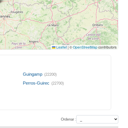
Leaflet
|
©
OpenStreetMap
contributors
Guingamp
(22200)
Perros-Guirec
(22700)
Ordenar :