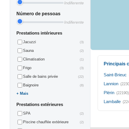
Indiferente
Número de pessoas
Indiferente
Prestations intérieures
Jacuzzi
(3)
Sauna
(2)
Climatisation
(1)
Principais
Frigo
(3)
Saint-Brieuc
Salle de bains privée
(22)
Lannion
(223
Baignoire
(8)
Plérin
(22190)
Mais
Lamballe
(22
Prestations extérieures
SPA
(2)
Piscine chauffée extérieure
(2)