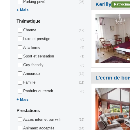
Parking privé
(25)
Kerlily
Patrocin
Mais
Thématique
Charme
(17)
Luxe et prestige
(3)
A la ferme
(4)
Sport et sensation
(1)
Gay friendly
(3)
Amoureux
(12)
L'ecrin de boi
Famille
(11)
Produits du terroir
(8)
Mais
Prestations
Accès internet par wifi
(19)
Animaux acceptés
(14)