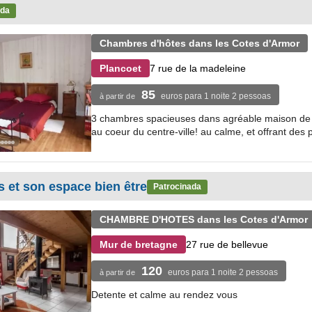
ada
Chambres d'hôtes dans les Cotes d'Armor
7 rue de la madeleine
Plancoet
85
euros para 1 noite 2 pessoas
à partir de
3 chambres spacieuses dans agréable maison de c
au coeur du centre-ville! au calme, et offrant des p
s et son espace bien être
Patrocinada
CHAMBRE D'HOTES dans les Cotes d'Armor
27 rue de bellevue
Mur de bretagne
120
euros para 1 noite 2 pessoas
à partir de
Detente et calme au rendez vous