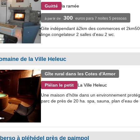
la ramée
Guitté
300
euros para 7 noites 5 pessoas
à partir de
Gite indépendant à2km des commerces et 2km500 de 
linge.congelateur 2 salles d'eau 2 wc.
omaine de la Ville Heleuc
Gîte rural dans les Cotes d'Armor
La Ville Heleuc
Plélan le petit
Une maison d'hôte dans un environnement protég
parc de près de 20 ha. spa, sauna, plan d'eau de
rberso à pléhédel près de paimpol