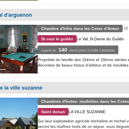
al d'arguenon
Chambre d'hôte dans les Cotes d'Armor
10
Le Val ,N.Dame du Guildo
St cast le guildo
140
euros para 1 noite 2 pessoas
à partir de
Propriété de famille des 16ème et 18ème siècles 
décorées de beaux tissus d'éditeur et de meubles
 la ville suzanne
Chambres d'hotes- roullottes dans les Cotes
LA VILLE SUZANNE
Saint donan
Sur leur exploitaiton agricole micheline et michel
seront les maîtres mots de ce sejour. vous deguste