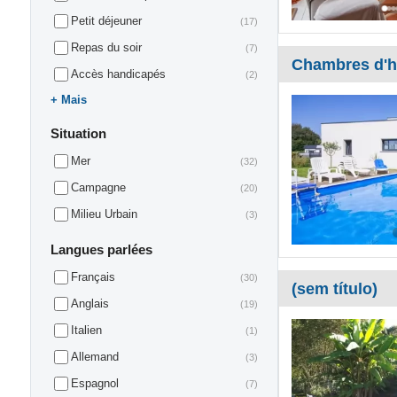
Petit déjeuner
(17)
Repas du soir
(7)
Chambres d'hô
Accès handicapés
(2)
Mais
Situation
Mer
(32)
Campagne
(20)
Milieu Urbain
(3)
Langues parlées
Français
(30)
(sem título)
Anglais
(19)
Italien
(1)
Allemand
(3)
Espagnol
(7)