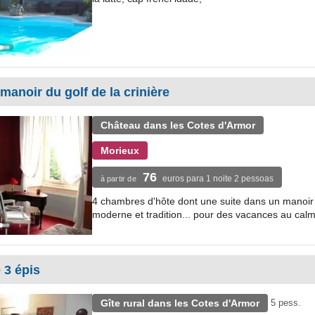
anoir du golf de la crinière
Château dans les Cotes d'Armor
Morieux
76
euros para 1 noite 2 pessoas
à partir de
4 chambres d'hôte dont une suite dans un manoir 
moderne et tradition... pour des vacances au cal
 3 épis
Gîte rural dans les Cotes d'Armor
5 pess.