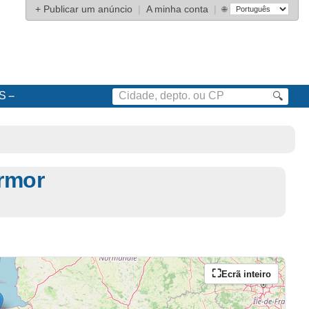
+
Publicar um anúncio
|
A minha conta
|
🌐
S
🔍
rmor
Ecrã inteiro