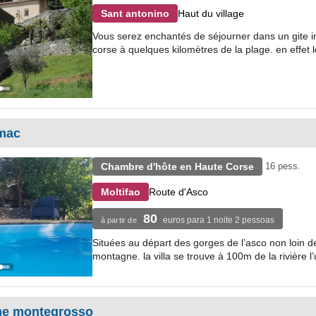
Haut du village
Sant antonino
Vous serez enchantés de séjourner dans un gite i
corse à quelques kilomètres de la plage. en effet le
mac
Chambre d'hôte en Haute Corse
16 pess.
Route d'Asco
Moltifao
80
euros para 1 noite 2 pessoas
à partir de
Situées au départ des gorges de l’asco non loin de
montagne. la villa se trouve à 100m de la rivière l
rme montegrosso