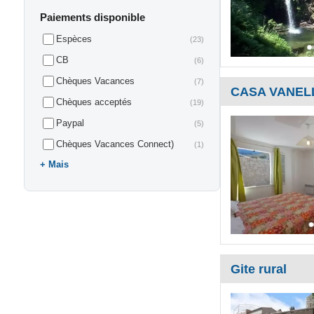
Paiements disponible
Espèces
(23)
CB
(6)
Chèques Vacances
(7)
CASA VANEL
Chèques acceptés
(19)
Paypal
(5)
Chèques Vacances Connect)
(1)
Mais
Gite rural