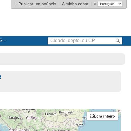
+
Publicar um anúncio
|
A minha conta
|
🌐
S
🔍
e
Ecrã inteiro