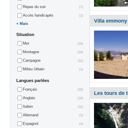
Repas du soir
(7)
Accès handicapés
(1)
Villa emmony
Mais
Situation
Mer
(16)
Montagne
(16)
Campagne
(11)
Milieu Urbain
(1)
Langues parlées
Français
(20)
Les tours de 
Anglais
(16)
Italien
(11)
Allemand
(2)
Espagnol
(4)