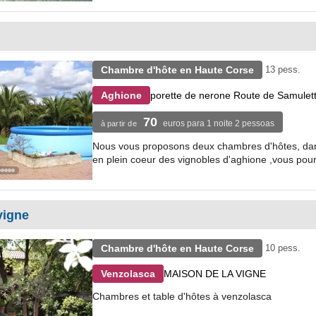
Chambre d'hôte en Haute Corse
13 pess.
porette de nerone Route de Samulet
Aghione
70
euros para 1 noite 2 pessoas
à partir de
Nous vous proposons deux chambres d'hôtes, dans u
en plein coeur des vignobles d'aghione ,vous pourr
vigne
Chambre d'hôte en Haute Corse
10 pess.
MAISON DE LA VIGNE
Venzolasca
Chambres et table d'hôtes à venzolasca