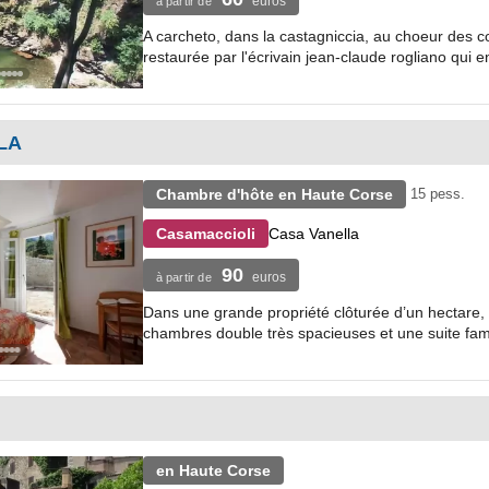
euros
à partir de
A carcheto, dans la castagniccia, au choeur des col
restaurée par l'écrivain jean-claude rogliano qui en
LA
Chambre d'hôte en Haute Corse
15 pess.
Casa Vanella
Casamaccioli
90
euros
à partir de
Dans une grande propriété clôturée d’un hectare, 
chambres double très spacieuses et une suite famil
en Haute Corse