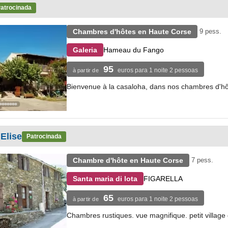
atrocinada
Chambres d'hôtes en Haute Corse
9 pess.
Hameau du Fango
Galeria
95
euros para 1 noite 2 pessoas
à partir de
Bienvenue à la casaloha, dans nos chambres d'h
Elise
Patrocinada
Chambre d'hôte en Haute Corse
7 pess.
FIGARELLA
Santa maria di lota
65
euros para 1 noite 2 pessoas
à partir de
Chambres rustiques. vue magnifique. petit village 