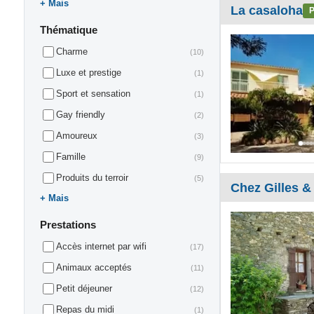
Mais
La casaloha
P
Thématique
Charme
(10)
Luxe et prestige
(1)
Sport et sensation
(1)
Gay friendly
(2)
Amoureux
(3)
Famille
(9)
Produits du terroir
(5)
Chez Gilles & 
Mais
Prestations
Accès internet par wifi
(17)
Animaux acceptés
(11)
Petit déjeuner
(12)
Repas du midi
(1)