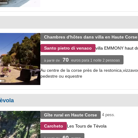
Chambres d'hôtes dans villa en Haute Corse
villa EMMONY haut du
Santo pietro di venaco
70
euros para 1 noite 2 pessoas
à partir de
Au centre de la corse près de la restonica,vizzav
pedestre ou equestre
tèvola
Gîte rural en Haute Corse
4 pess.
Les Tours de Tèvola
Carcheto
60