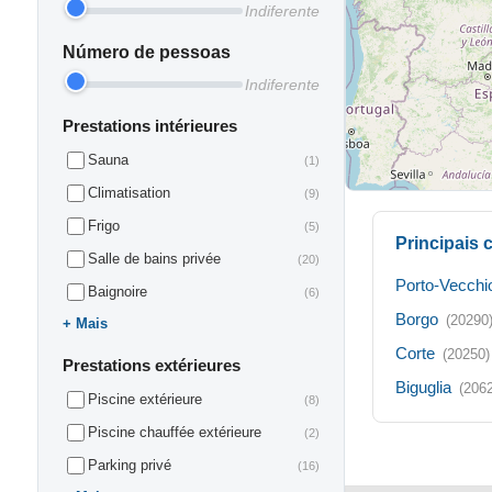
Indiferente
Número de pessoas
Indiferente
Prestations intérieures
Sauna
(1)
Climatisation
(9)
Frigo
(5)
Principais
Salle de bains privée
(20)
Porto-Vecchi
Baignoire
(6)
Borgo
(20290
Mais
Corte
(20250)
Prestations extérieures
Biguglia
(206
Piscine extérieure
(8)
Piscine chauffée extérieure
(2)
Parking privé
(16)