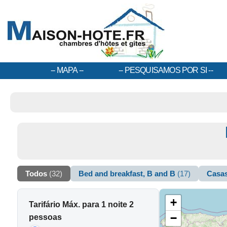
MAPA
PESQUISAMOS POR SI
Todos
(32)
Bed and breakfast, B and B
(17)
Casa
+
Tarifário Máx. para 1 noite 2
−
pessoas