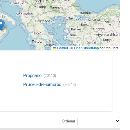
Leaflet
|
©
OpenStreetMap
contributors
Propriano
(20110)
Prunelli-di-Fiumorbo
(20243)
Ordenar :