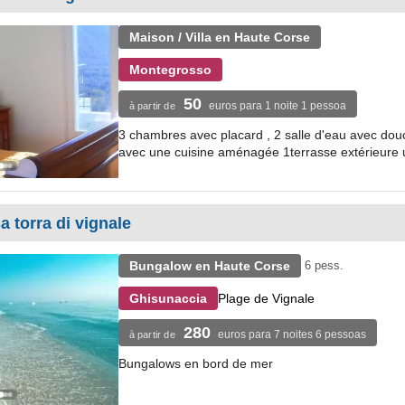
Maison / Villa en Haute Corse
Montegrosso
50
euros para 1 noite 1 pessoa
à partir de
3 chambres avec placard , 2 salle d'eau avec douch
avec une cuisine aménagée 1terrasse extérieure un
 torra di vignale
Bungalow en Haute Corse
6 pess.
Plage de Vignale
Ghisunaccia
280
euros para 7 noites 6 pessoas
à partir de
Bungalows en bord de mer