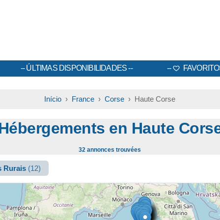
ÚLTIMAS DISPONIBILIDADES
FAVORITO
Início
›
France
›
Corse
› Haute Corse
Hébergements en Haute Cors
32 annonces trouvées
s Rurais
(12)