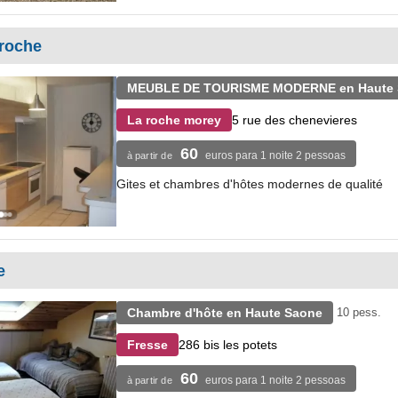
 roche
MEUBLE DE TOURISME MODERNE en Haute 
5 rue des chenevieres
La roche morey
60
euros para 1 noite 2 pessoas
à partir de
Gites et chambres d'hôtes modernes de qualité
e
Chambre d'hôte en Haute Saone
10 pess.
286 bis les potets
Fresse
60
euros para 1 noite 2 pessoas
à partir de