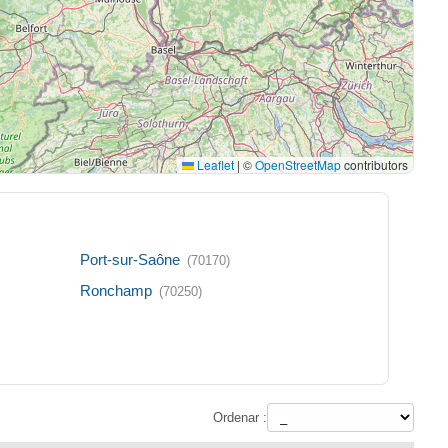
Leaflet
|
©
OpenStreetMap
contributors
Port-sur-Saône
(70170)
Ronchamp
(70250)
Ordenar :