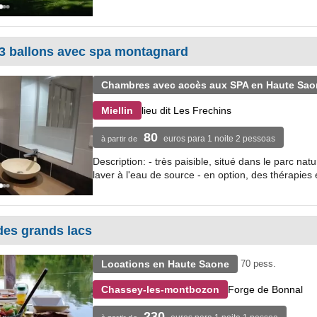
3 ballons avec spa montagnard
Chambres avec accès aux SPA en Haute Sao
lieu dit Les Frechins
Miellin
80
euros para 1 noite 2 pessoas
à partir de
Description: - très paisible, situé dans le parc n
laver à l'eau de source - en option, des thérapies e
des grands lacs
Locations en Haute Saone
70 pess.
Forge de Bonnal
Chassey-les-montbozon
230