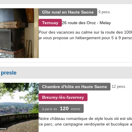
Gîte rural en Haute Saone
9 pess.
26 route des Oroz - Melay
Ternuay
Pour des vacances au calme sur la route des 1000
je vous propose un hébergement pour 5 à 9 pers
 presle
Chambre d'hôte en Haute Saone
12 pess.
Breurey-lès-faverney
120
euros
à partir de
Notre château romantique de style louis xiii est si
ce parc, une campagne verdoyante et bucolique av