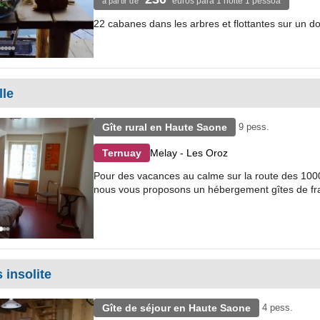
euros para 1 noite 1 pessoa
à partir de
22 cabanes dans les arbres et flottantes sur un 
lle
Gîte rural en Haute Saone
9 pess.
Melay - Les Oroz
Ternuay
Pour des vacances au calme sur la route des 1000
nous vous proposons un hébergement gîtes de fran
 insolite
Gîte de séjour en Haute Saone
4 pess.