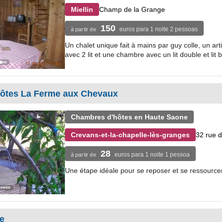
Champ de la Grange
Miellin
150
euros para 1 noite 2 pessoas
à partir de
Un chalet unique fait à mains par guy colle, un arti
avec 2 lit et une chambre avec un lit double et lit b
ôtes La Ferme aux Chevaux
Chambres d'hôtes en Haute Saone
32 rue d
Crevans-et-la-chapelle-lès-granges
28
euros para 1 noite 1 pessoa
à partir de
Une étape idéale pour se reposer et se ressourc
le