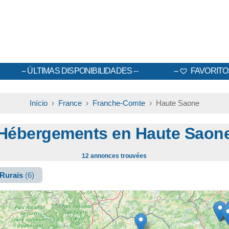
ÚLTIMAS DISPONIBILIDADES
FAVORITO
Início
›
France
›
Franche-Comte
› Haute Saone
Hébergements en Haute Saon
12 annonces trouvées
 Rurais
(6)