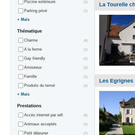
Piscine extérieure
(1)
La Tourelle c
Parking privé
(7)
Mais
Thématique
Charme
(4)
A la ferme
(1)
Gay friendly
(1)
Amoureux
(3)
Famille
(1)
Les Egrignes
Produits du terroir
(3)
Mais
Prestations
Accès internet par wifi
(6)
Animaux acceptés
(5)
Petit déjeuner
(7)