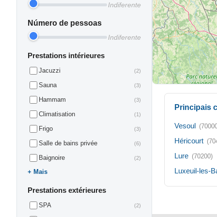
Indiferente
Número de pessoas
Indiferente
Prestations intérieures
Jacuzzi
(2)
Sauna
(3)
Hammam
(3)
Principais
Climatisation
(1)
Vesoul
(70000
Frigo
(3)
Héricourt
(70
Salle de bains privée
(6)
Lure
(70200)
Baignoire
(2)
Luxeuil-les-B
Mais
Prestations extérieures
SPA
(2)