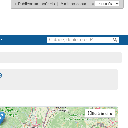
+
Publicar um anúncio
|
A minha conta
|
🌐
S
🔍
e
Ecrã inteiro