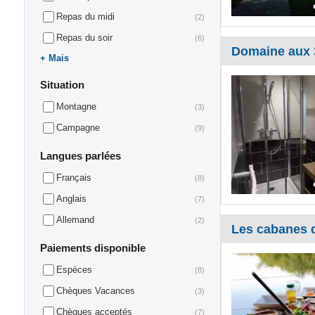
Repas du midi
(2)
Repas du soir
(6)
Domaine aux 
Mais
Situation
Montagne
(3)
Campagne
(9)
Langues parlées
Français
(8)
Anglais
(7)
Allemand
(2)
Les cabanes 
Paiements disponible
Espèces
(8)
Chèques Vacances
(3)
Chèques acceptés
(7)