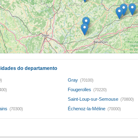
 cidades do departamento
Gray
)
(70100)
Fougerolles
400)
(70220)
Saint-Loup-sur-Semouse
(70800)
ains
Échenoz-la-Méline
(70300)
(70000)