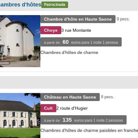
hambres d'hôtes
Patrocinada
Chambre d'hôte en Haute Saone
9 pess.
3 rue Montante
Choye
60
euros para 1 noite 1 pessoa
à partir de
Chambres d'hôtes de charme
Château en Haute Saone
8 pess.
2 route d'Hugier
Cult
135
euros para 1 noite 2 pessoas
à partir de
Chambres d'hôtes de charme paisibles en franch