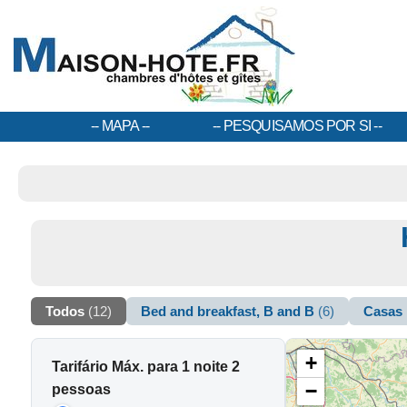
MAPA
PESQUISAMOS POR SI
Todos
(12)
Bed and breakfast, B and B
(6)
Casas
+
Tarifário Máx. para 1 noite 2
−
pessoas