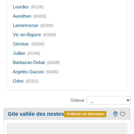
Lourdes
(65100)
Aureilhan
(65800)
Lannemezan
(65300)
Vic-en-Bigorre
(65500)
Séméac
(65600)
Juillan
(65290)
Barbazan-Debat
(65690)
Argelès-Gazost
(65400)
Odos
(65310)
Ordenar :
Gite vallée des nestes
Anúncio em destaque