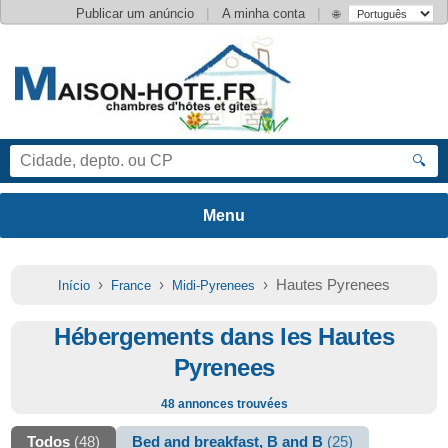
|
|
Publicar um anúncio
A minha conta
🌐
🔍
›
›
› Hautes Pyrenees
Início
France
Midi-Pyrenees
Hébergements dans les Hautes
Pyrenees
48 annonces trouvées
Todos
(48)
Bed and breakfast, B and B
(25)