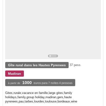
Gîte rural dans les Hautes Pyrenees
37 pess.
Madiran
1000
euros para 7 noites 4 pessoas
à partir de
Gites,rurale,vacance en famille,large gites,family
holidays,family,group holiday,madiran,gers,haute
pyrenees,pau,tarbes,lourdes,toulouse,bordeaux,wine