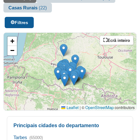
Casas Rurais
(22)
Filtres
+
Ecrã inteiro
−
Leaflet
OpenStreetMap
|
©
contributors
Principais cidades do departamento
Tarbes
(65000)