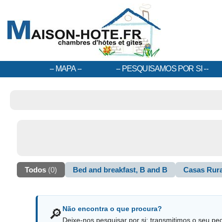
MAPA
PESQUISAMOS POR SI
Todos
(0)
Bed and breakfast, B and B
Casas Rura
Não encontra o que procura?
🔎
Deixe-nos pesquisar por si: transmitimos o seu pe