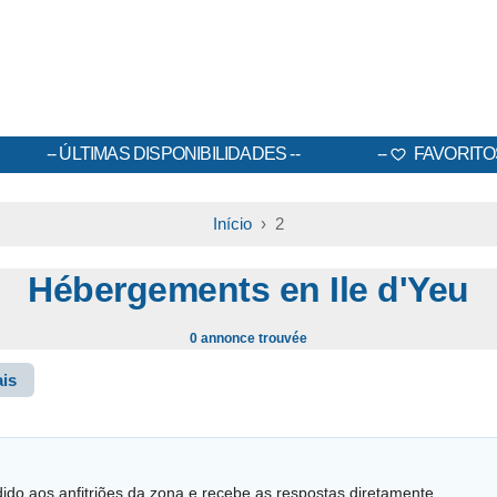
ÚLTIMAS DISPONIBILIDADES
FAVORITO
Início
› 2
Hébergements en Ile d'Yeu
0 annonce trouvée
is
dido aos anfitriões da zona e recebe as respostas diretamente.