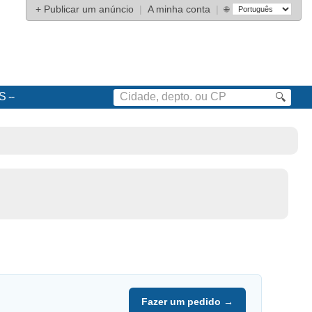
+
Publicar um anúncio
|
A minha conta
|
🌐
S
🔍
Fazer um pedido →