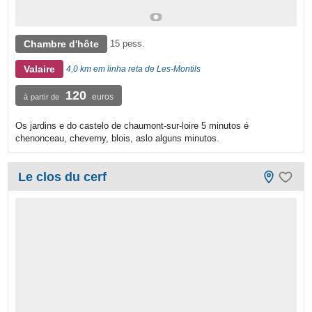
Chambre d'hôte
15 pess.
Valaire
4,0 km em linha reta de Les-Montils
120
euros
à partir de
Os jardins e do castelo de chaumont-sur-loire 5 minutos é
chenonceau, cheverny, blois, aslo alguns minutos.
Le clos du cerf