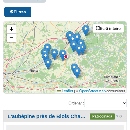
Filtres
+
Ecrã inteiro
−
Leaflet
OpenStreetMap
|
©
contributors
Ordenar :
L'aubépine près de Blois Chambord, au milieu des Châteaux de la Loire
Patrocinada