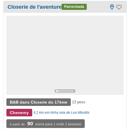
Closerie de l'aventure
Patrocinada
B&B dans Closerie du 17ème
13 pess.
Cheverny
9,1 km em linha reta de Les-Montils
90
euros para 1 noite 2 pessoas
à partir de