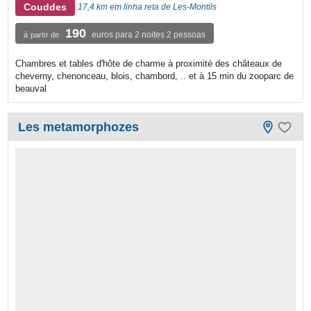
Couddes
17,4 km em linha reta de Les-Montils
190
euros para 2 noites 2 pessoas
à partir de
Chambres et tables d'hôte de charme à proximité des châteaux de
cheverny, chenonceau, blois, chambord, .. et à 15 min du zooparc de
beauval
Les metamorphozes