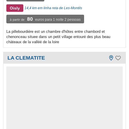
Oisly
14,4 km em linha reta de Les-Montils
80
euros para 1 noite 2 pessoas
à partir de
La pillebourdière est un chambre d'hôtes entre chambord et
chenonceau situee dans un petit village entouré des plus beau
chàteaux de la valléé de la loire
LA CLEMATITE