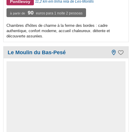
Pontlevoy
11,2 km em linha reta de Les-Montils
90
euros para 1 noite 2 pessoas
à partir de
Chambres d'hôtes de charme à la ferme des bordes : cadre
authentique, confort moderne, accueil chaleureux. détente et
découverte assurées.
Le Moulin du Bas-Pesé