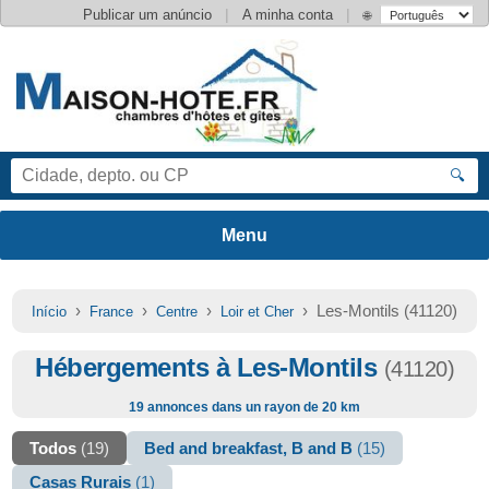
|
|
Publicar um anúncio
A minha conta
🌐
🔍
›
›
›
› Les-Montils (41120)
Início
France
Centre
Loir et Cher
Hébergements à Les-Montils
(41120)
19 annonces dans un rayon de 20 km
Todos
(19)
Bed and breakfast, B and B
(15)
Casas Rurais
(1)