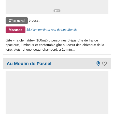
Gîte rural
5 pess.
Mosnes
15,4 km em linha reta de Les-Montils
Gîte « la clematite» (100m2) 5 personnes 3 épis gîte de france
spacieux, lumineux et confortable gîte au cœur des châteaux de la
loire, blois, chenonceau, chambord, à 15 min...
Au Moulin de Pasnel