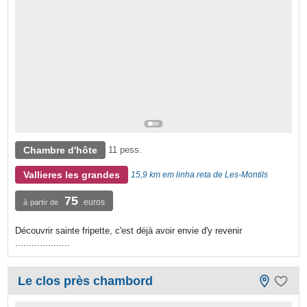
Chambre d'hôte
11 pess.
Vallieres les grandes
15,9 km em linha reta de Les-Montils
75
euros
à partir de
Découvrir sainte fripette, c'est déjà avoir envie d'y revenir
....................
Le clos près chambord