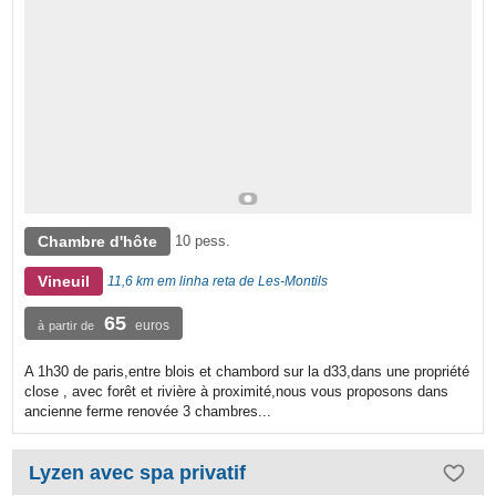
Chambre d'hôte
10 pess.
Vineuil
11,6 km em linha reta de Les-Montils
65
euros
à partir de
A 1h30 de paris,entre blois et chambord sur la d33,dans une propriété
close , avec forêt et rivière à proximité,nous vous proposons dans
ancienne ferme renovée 3 chambres...
Lyzen avec spa privatif