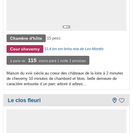
Chambre d'hôte
15 pess.
Cour cheverny
11,4 km em linha reta de Les-Montils
115
euros para 1 noite 2 pessoas
à partir de
Maison du xviii siècle au coeur des châteaux de la loire à 2 minutes
de cheverny 10 minutes de chambord et blois. belle demeure de
caractère entourée d un parc arboré d arbres...
Le clos fleuri