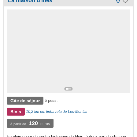
La maison d'ines
Gîte de séjour
6 pess.
Blois
10,2 km em linha reta de Les-Montils
120
euros
à partir de
En plein coeur du centre historique de blois, à deux pas du chateau,