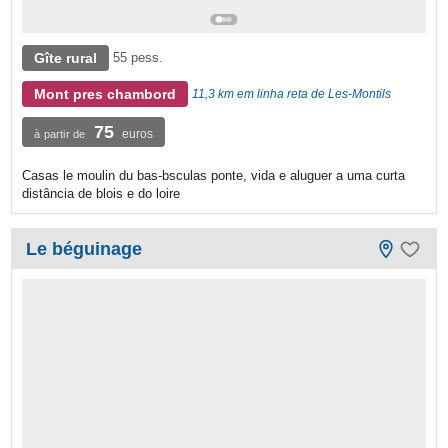
Gîte rural
55 pess.
Mont pres chambord
11,3 km em linha reta de Les-Montils
75
euros
à partir de
Casas le moulin du bas-bsculas ponte, vida e aluguer a uma curta
distância de blois e do loire
Le béguinage