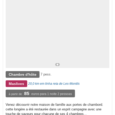
Chambre d'hôte
7 pess.
Maslives
20,0 km em linha reta de Les-Montils
85
euros para 1 noite 2 pessoas
à partir de
Venez découvrir notre maison de famille aux portes de chambord.
cette longère a été restaurée dans un esprit campagne avec une
touche de saveurs pour chacune de ses 4 chambres...