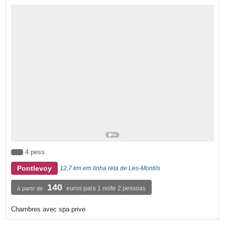
4 pess.
Pontlevoy
12,7 km em linha reta de Les-Montils
140
euros para 1 noite 2 pessoas
à partir de
Chambres avec spa prive