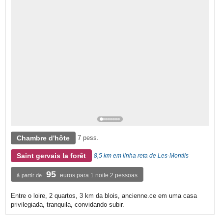
Chambre d'hôte
7 pess.
Saint gervais la forêt
8,5 km em linha reta de Les-Montils
95
euros para 1 noite 2 pessoas
à partir de
Entre o loire, 2 quartos, 3 km da blois, ancienne.ce em uma casa
privilegiada, tranquila, convidando subir.