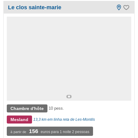
Le clos sainte-marie
Chambre d'hôte
10 pess.
Mesland
13,3 km em linha reta de Les-Montils
156
euros para 1 noite 2 pessoas
à partir de