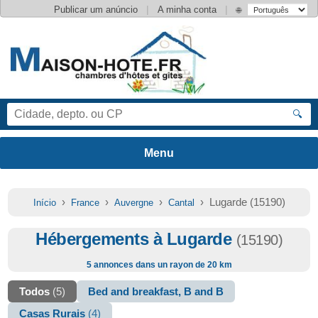
|
|
Publicar um anúncio
A minha conta
🌐
🔍
›
›
›
› Lugarde (15190)
Início
France
Auvergne
Cantal
Hébergements à Lugarde
(15190)
5 annonces dans un rayon de 20 km
Todos
(5)
Bed and breakfast, B and B
Casas Rurais
(4)