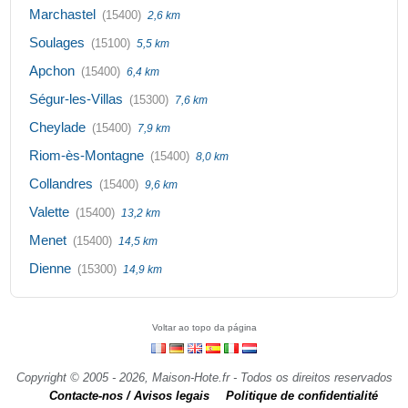
Marchastel
(15400)
2,6 km
Soulages
(15100)
5,5 km
Apchon
(15400)
6,4 km
Ségur-les-Villas
(15300)
7,6 km
Cheylade
(15400)
7,9 km
Riom-ès-Montagne
(15400)
8,0 km
Collandres
(15400)
9,6 km
Valette
(15400)
13,2 km
Menet
(15400)
14,5 km
Dienne
(15300)
14,9 km
Voltar ao topo da página
Copyright © 2005 - 2026, Maison-Hote.fr - Todos os direitos reservados
Contacte-nos / Avisos legais
Politique de confidentialité