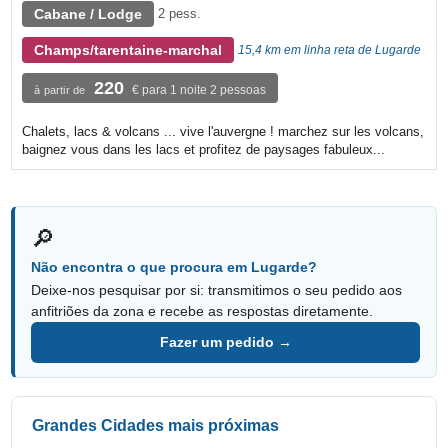
Cabane / Lodge
2 pess.
Champs/tarentaine-marchal
15,4 km em linha reta de Lugarde
220
€ para 1 noite 2 pessoas
à partir de
Chalets, lacs & volcans ... vive l'auvergne ! marchez sur les volcans,
baignez vous dans les lacs et profitez de paysages fabuleux...
🔎
Não encontra o que procura em Lugarde?
Deixe-nos pesquisar por si: transmitimos o seu pedido aos
anfitriões da zona e recebe as respostas diretamente.
Fazer um pedido →
Grandes Cidades mais próximas