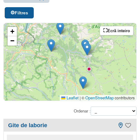
Filtres
+
Ecrã inteiro
−
Leaflet
OpenStreetMap
|
©
contributors
Ordenar :
Gite de laborie