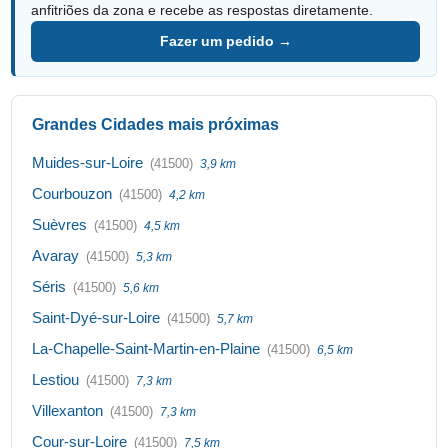
anfitriões da zona e recebe as respostas diretamente.
Fazer um pedido →
Grandes Cidades mais próximas
Muides-sur-Loire
(41500)
3,9 km
Courbouzon
(41500)
4,2 km
Suèvres
(41500)
4,5 km
Avaray
(41500)
5,3 km
Séris
(41500)
5,6 km
Saint-Dyé-sur-Loire
(41500)
5,7 km
La-Chapelle-Saint-Martin-en-Plaine
(41500)
6,5 km
Lestiou
(41500)
7,3 km
Villexanton
(41500)
7,3 km
Cour-sur-Loire
(41500)
7,5 km