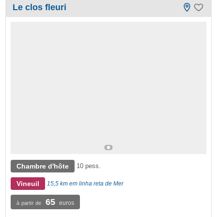
Le clos fleuri
Chambre d'hôte
10 pess.
Vineuil
15,5 km em linha reta de Mer
65
euros
à partir de