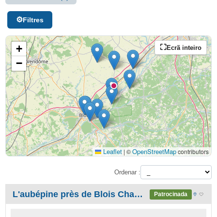
Filtres
+
Ecrã inteiro
−
Leaflet
OpenStreetMap
|
©
contributors
Ordenar :
L'aubépine près de Blois Chambord, au milieu des Châteaux de la Loire
Patrocinada