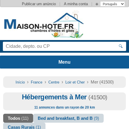
|
|
Publicar um anúncio
A minha conta
🌐
🔍
›
›
›
› Mer (41500)
Início
France
Centre
Loir et Cher
Hébergements à Mer
(41500)
11 annonces dans un rayon de 20 km
Todos
(11)
Bed and breakfast, B and B
(9)
Casas Rurais
(1)