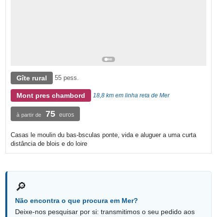
Gîte rural
55 pess.
Mont pres chambord
18,8 km em linha reta de Mer
75
euros
à partir de
Casas le moulin du bas-bsculas ponte, vida e aluguer a uma curta
distância de blois e do loire
🔎
Não encontra o que procura em Mer?
Deixe-nos pesquisar por si: transmitimos o seu pedido aos