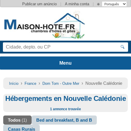
|
|
Publicar um anúncio
A minha conta
🌐
🔍
›
›
› Nouvelle Calédonie
Início
France
Dom Tom - Outre Mer
Hébergements en Nouvelle Calédonie
1 annonce trouvée
Todos
(1)
Bed and breakfast, B and B
Casas Rurais