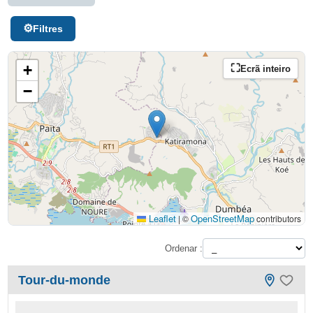
Filtres
+
Ecrã inteiro
−
Leaflet
OpenStreetMap
|
©
contributors
Ordenar :
Tour-du-monde