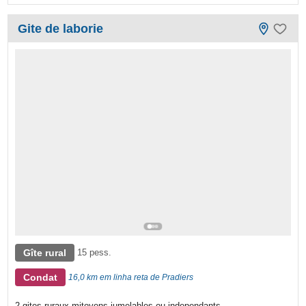
Gite de laborie
Gîte rural
15 pess.
Condat
16,0 km em linha reta de Pradiers
2 gites ruraux mitoyens jumelables ou independants