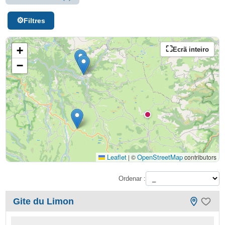
Filtres
+
Ecrã inteiro
−
Leaflet
OpenStreetMap
|
©
contributors
Ordenar :
Gite du Limon