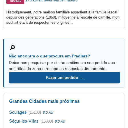
Murat
17,9 km em linha reta de Pradiers
Historiquement, notre maison familiale appartient à la famille lescal
depuis des générations (1860), mitoyenne à l'escale de camille. mon
souhait étant de respecter les origines...
🔎
Não encontra o que procura em Pradiers?
Deixe-nos pesquisar por si: transmitimos o seu pedido aos
anfitriões da zona e recebe as respostas diretamente.
Fazer um pedido →
Grandes Cidades mais próximas
Soulages
(15100)
8,0 km
Ségur-les-Villas
(15300)
8,0 km