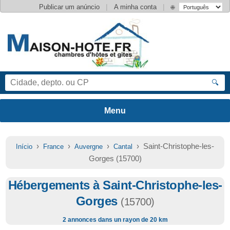
|
|
Publicar um anúncio
A minha conta
🌐
🔍
›
›
›
› Saint-Christophe-les-
Início
France
Auvergne
Cantal
Gorges (15700)
Hébergements à Saint-Christophe-les-
Gorges
(15700)
2 annonces dans un rayon de 20 km