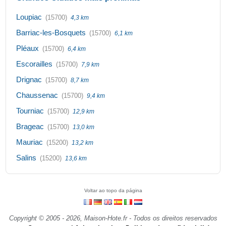
Loupiac
(15700)
4,3 km
Barriac-les-Bosquets
(15700)
6,1 km
Pléaux
(15700)
6,4 km
Escorailles
(15700)
7,9 km
Drignac
(15700)
8,7 km
Chaussenac
(15700)
9,4 km
Tourniac
(15700)
12,9 km
Brageac
(15700)
13,0 km
Mauriac
(15200)
13,2 km
Salins
(15200)
13,6 km
Voltar ao topo da página
Copyright © 2005 - 2026, Maison-Hote.fr - Todos os direitos reservados