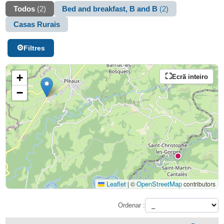
Todos
(2)
Bed and breakfast, B and B
(2)
Casas Rurais
Filtres
+
Ecrã inteiro
−
Leaflet
OpenStreetMap
|
©
contributors
Ordenar :