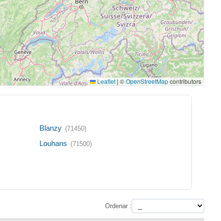
Leaflet
|
©
OpenStreetMap
contributors
Blanzy
(71450)
Louhans
(71500)
Ordenar :