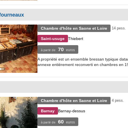
 fourneaux
Chambre d'hôte en Saone et Loire
14 pess.
Thiebert
Saint-usuge
70
euros
à partir de
A propriété est un ensemble bressan typique datan
annexe entièrement reconverti en chambres en 19
Chambre d'hôte en Saone et Loire
4 pess.
Barnay-dessus
Barnay
60
euros
à partir de