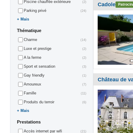
Piscine chauffée extérieure
(2)
Cadole
Patrocin
Parking privé
(24)
Mais
Thématique
Charme
(14)
Luxe et prestige
(2)
A la ferme
(2)
Sport et sensation
(3)
Gay friendly
(1)
Château de v
Amoureux
(7)
Famille
(11)
Produits du terroir
(6)
Mais
Prestations
Accès internet par wifi
(21)