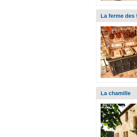
La ferme des
La chamille