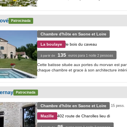
nové
Patrocinada
Chambre d'hôte en Saone et Loire
le bois du caveau
La boulaye
135
euros para 1 noite 2 pessoas
à partir de
Cette batisse située aux portes du morvan est par
chaque chambre et grace à son architecture intérie
ernay
Patrocinada
Chambre d'hôte en Saone et Loire
15 pess.
402 route de Charolles lieu di
Mazille
95