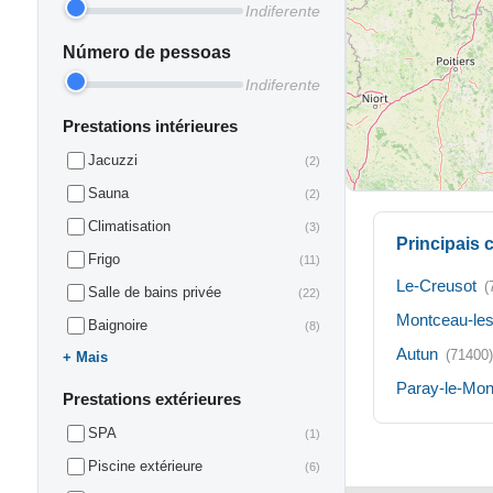
Indiferente
Número de pessoas
Indiferente
Prestations intérieures
Jacuzzi
(2)
Sauna
(2)
Climatisation
(3)
Principais
Frigo
(11)
Le-Creusot
(
Salle de bains privée
(22)
Montceau-le
Baignoire
(8)
Autun
(71400)
Mais
Paray-le-Mon
Prestations extérieures
SPA
(1)
Piscine extérieure
(6)