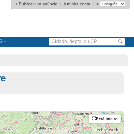
+
Publicar um anúncio
|
A minha conta
|
🌐
S
🔍
re
Ecrã inteiro