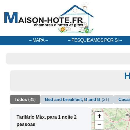
MAPA
PESQUISAMOS POR SI
H
Todos
(39)
Bed and breakfast, B and B
(31)
Casa
+
Tarifário Máx. para 1 noite 2
−
pessoas