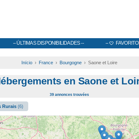
ÚLTIMAS DISPONIBILIDADES
FAVORITO
Início
›
France
›
Bourgogne
› Saone et Loire
ébergements en Saone et Loi
39 annonces trouvées
s Rurais
(6)