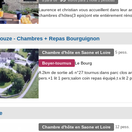
euros para 1 noite 2 pessoas
à partir de
Laurence et christian vous accueillent dans leur a
chambres d'hôtes(3 epis)ont ete entièrement réno
atouze - Chambres + Repas Bourguignon
Chambre d'hôte en Saone et Loire
5 pess.
Le Bourg
Boyer-tournus
A 2km de sortie a6 n°27:tournus:dans parc clos arb
pers.+1 lit 1 pers;salon coin repas équipé,t.v.lit 2
e
Chambre d'hôte en Saone et Loire
12 pess.