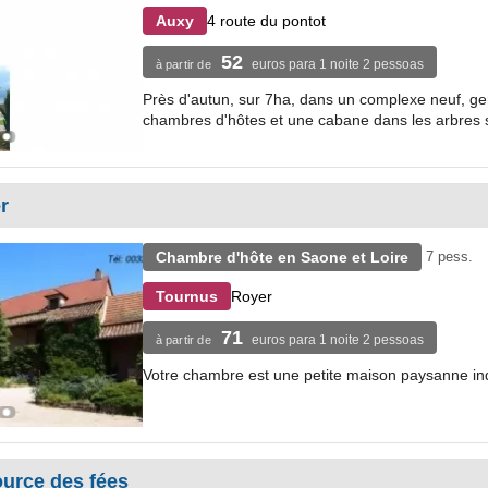
4 route du pontot
Auxy
52
euros para 1 noite 2 pessoas
à partir de
Près d'autun, sur 7ha, dans un complexe neuf, g
chambres d'hôtes et une cabane dans les arbres s
r
Chambre d'hôte en Saone et Loire
7 pess.
Royer
Tournus
71
euros para 1 noite 2 pessoas
à partir de
Votre chambre est une petite maison paysanne ind
urce des fées