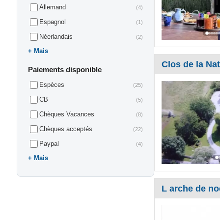
Allemand
(4)
Espagnol
(1)
Néerlandais
(2)
Mais
Clos de la N
Paiements disponible
Espèces
(25)
CB
(5)
Chèques Vacances
(8)
Chèques acceptés
(22)
Paypal
(4)
Mais
L arche de no