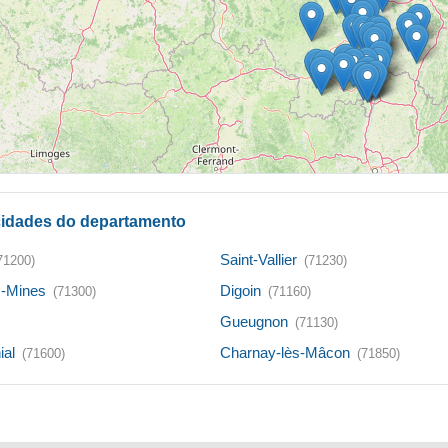
 cidades do departamento
Saint-Vallier
71200)
(71230)
s-Mines
Digoin
(71300)
(71160)
Gueugnon
(71130)
ial
Charnay-lès-Mâcon
(71600)
(71850)