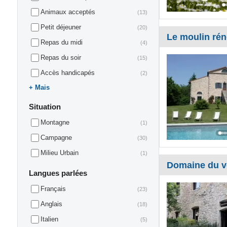
Animaux acceptés
(13)
Petit déjeuner
(20)
Le moulin ré
Repas du midi
(4)
Repas du soir
(15)
Accès handicapés
(2)
Mais
Situation
Montagne
(1)
Campagne
(30)
Milieu Urbain
(1)
Domaine du v
Langues parlées
Français
(23)
Anglais
(18)
Italien
(5)