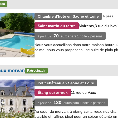
ada
Chambre d'hôte en Saone et Loire
6 pess.
Maizeray,3 rue du lavoi
Saint martin du tartre
70
euros para 1 noite 2 pessoas
à partir de
Nous vous accueillons dans notre maison bourguign
calme. nous vous proposons une suite de plain pie
aux morvan
Patrocinada
Petit château en Saone et Loire
11 rue de Vaux
Étang sur arroux
130
euros para 1 noite 2 pessoas
à partir de
Au cœur du morvan, à étang-sur-arroux, nos cham
paisible et raffiné, idéal pour un séjour détente en