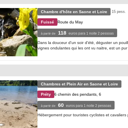
Chambre d'hôte en Saone et Loire
15 pess.
Route du May
Fuissé
118
euros para 1 noite 2 pessoas
à partir de
Dans la douceur d'un soir d'été, déguster un poui
vignes ondulantes qui les ont vu naitre, est un pur 
Chambres et Plein Air en Saone et Loire
6 chemin des pendants, 6
Préty
60
euros para 1 noite 2 pessoas
à partir de
Hébergement pour touristes cyclistes et cavaliers 