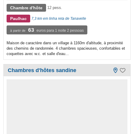
Chambre d'hôte
12 pess.
Paulhac
7,3 km em linha reta de Tanavelle
63
euros para 1 noite 2 pessoas
à partir de
Maison de caractère dans un village à 1160m d'altitude, à proximité
des chemins de randonnée. 4 chambres spacieuses, confortables et
coquettes avec w.c. et salle d'eau...
Chambres d'hôtes sandine