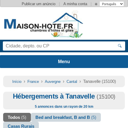
|
|
Publicar um anúncio
A minha conta
🌐
🔍
›
›
›
› Tanavelle (15100)
Início
France
Auvergne
Cantal
Hébergements à Tanavelle
(15100)
5 annonces dans un rayon de 20 km
Todos
(5)
Bed and breakfast, B and B
(5)
Casas Rurais