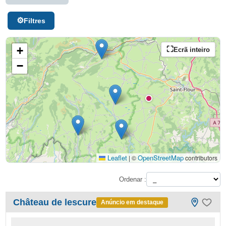
Filtres
+
Ecrã inteiro
−
Leaflet
OpenStreetMap
|
©
contributors
Ordenar :
Château de lescure
Anúncio em destaque