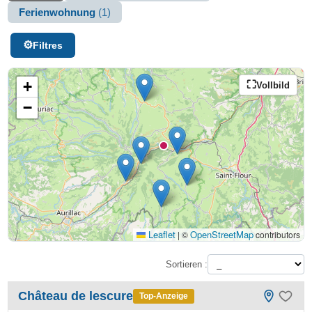
Ferienwohnung
(1)
Filtres
+
Vollbild
−
Leaflet
OpenStreetMap
|
©
contributors
Sortieren :
Château de lescure
Top-Anzeige