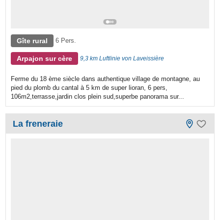
Gîte rural
6 Pers.
Arpajon sur cère
9,3 km Luftlinie von Laveissière
Ferme du 18 ème siècle dans authentique village de montagne, au
pied du plomb du cantal à 5 km de super lioran, 6 pers,
106m2,terrasse,jardin clos plein sud,superbe panorama sur...
La freneraie