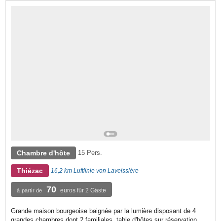
Chambre d'hôte
15 Pers.
Thiézac
16,2 km Luftlinie von Laveissière
70
euros für 2 Gäste
à partir de
Grande maison bourgeoise baignée par la lumière disposant de 4
grandes chambres dont 2 familiales. table d'hôtes sur réservation.