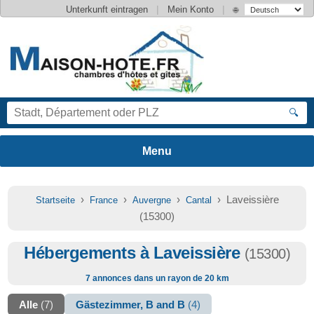
|
|
Unterkunft eintragen
Mein Konto
🌐
🔍
›
›
›
› Laveissière
Startseite
France
Auvergne
Cantal
(15300)
Hébergements à Laveissière
(15300)
7 annonces dans un rayon de 20 km
Alle
(7)
Gästezimmer, B and B
(4)