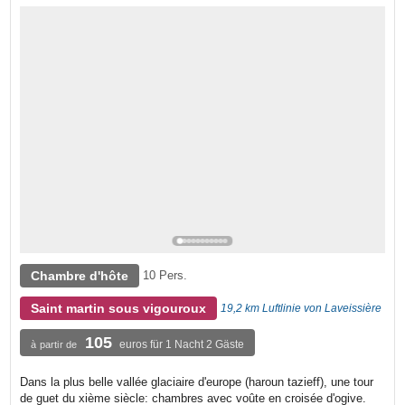
Chambre d'hôte
10 Pers.
Saint martin sous vigouroux
19,2 km Luftlinie von Laveissière
105
euros für 1 Nacht 2 Gäste
à partir de
Dans la plus belle vallée glaciaire d'europe (haroun tazieff), une tour
de guet du xième siècle: chambres avec voûte en croisée d'ogive.