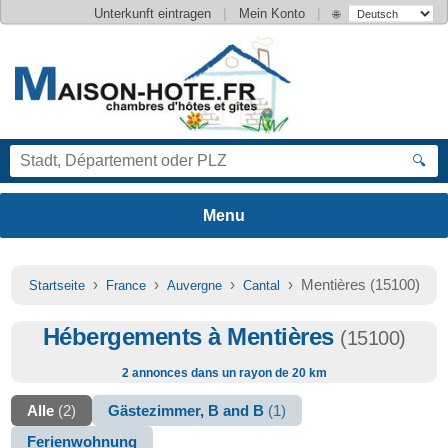
|
|
Unterkunft eintragen
Mein Konto
🌐
🔍
›
›
›
› Mentières (15100)
Startseite
France
Auvergne
Cantal
Hébergements à Mentières
(15100)
2 annonces dans un rayon de 20 km
Alle
(2)
Gästezimmer, B and B
(1)
Ferienwohnung