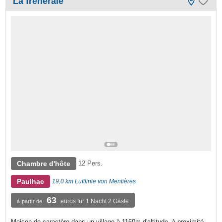
La freneraie
Chambre d'hôte
12 Pers.
Paulhac
19,0 km Luftlinie von Mentières
63
euros für 1 Nacht 2 Gäste
à partir de
Maison de caractère dans un village à 1160m d'altitude, à proximité