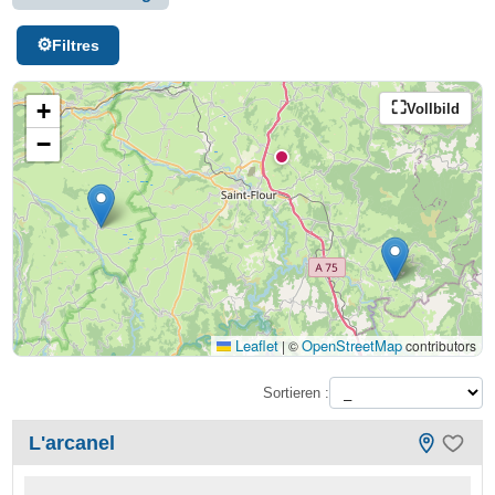
Filtres
+
Vollbild
−
Leaflet
OpenStreetMap
|
©
contributors
Sortieren :
L'arcanel