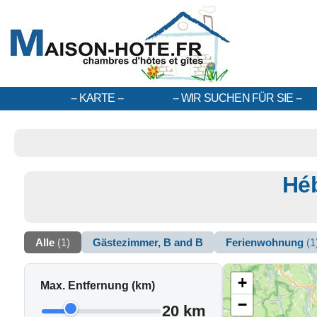
KARTE
WIR SUCHEN FÜR SIE
Héb
Alle
(1)
Gästezimmer, B and B
Ferienwohnung
(1
+
Max. Entfernung (km)
−
20 km