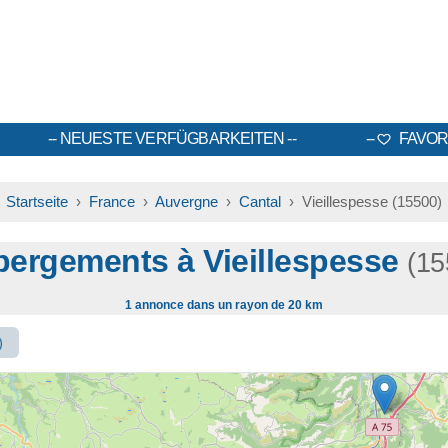
NEUESTE VERFÜGBARKEITEN
FAVOR
Startseite
›
France
›
Auvergne
›
Cantal
› Vieillespesse (15500)
ergements à Vieillespesse
(15
1 annonce dans un rayon de 20 km
)