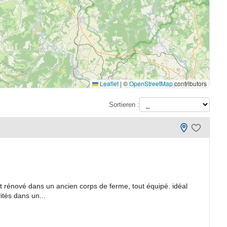
Leaflet
|
©
OpenStreetMap
contributors
Sortieren :
ent rénové dans un ancien corps de ferme, tout équipé. idéal
ités dans un...