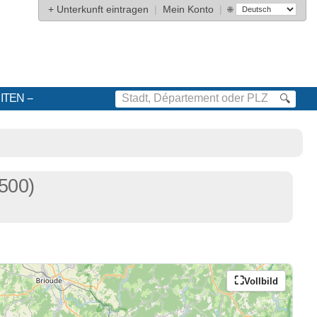
+
Unterkunft eintragen
|
Mein Konto
|
🌐
ITEN
🔍
500)
Vollbild