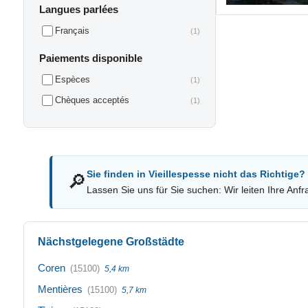
Langues parlées
Français
(1)
Paiements disponible
Espèces
(1)
Chèques acceptés
(1)
Sie finden in Vieillespesse nicht das Richtige?
🔎
Lassen Sie uns für Sie suchen: Wir leiten Ihre Anfr
Nächstgelegene Großstädte
Coren
(15100)
5,4 km
Mentières
(15100)
5,7 km