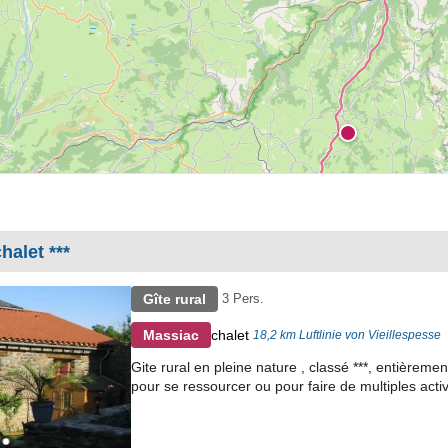
halet ***
Gîte rural
3 Pers.
chalet
Massiac
18,2 km Luftlinie von Vieillespesse
Gite rural en pleine nature , classé ***, entièrem
pour se ressourcer ou pour faire de multiples activ