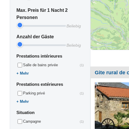
Max. Preis für 1 Nacht 2
Personen
Beliebig
Anzahl der Gäste
Beliebig
Prestations intérieures
Salle de bains privée
(1)
Gite rural de c
Mehr
Prestations extérieures
Parking privé
(1)
Mehr
Situation
Campagne
(1)