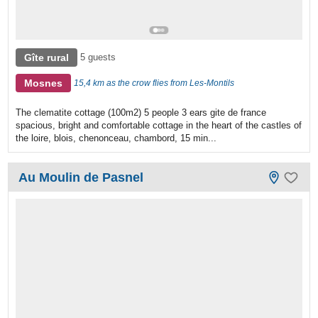
Gîte rural
5 guests
Mosnes
15,4 km as the crow flies from Les-Montils
The clematite cottage (100m2) 5 people 3 ears gite de france
spacious, bright and comfortable cottage in the heart of the castles of
the loire, blois, chenonceau, chambord, 15 min...
Au Moulin de Pasnel