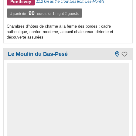
Pontlevoy
11,2 km as the crow flies from Les-Montils
90
euros for 1 night 2 guests
à partir de
Chambres d'hôtes de charme à la ferme des bordes : cadre
authentique, confort moderne, accueil chaleureux. détente et
découverte assurées.
Le Moulin du Bas-Pesé