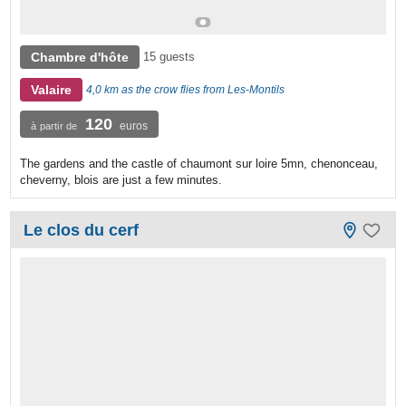
Chambre d'hôte
15 guests
Valaire
4,0 km as the crow flies from Les-Montils
120
euros
à partir de
The gardens and the castle of chaumont sur loire 5mn, chenonceau,
cheverny, blois are just a few minutes.
Le clos du cerf