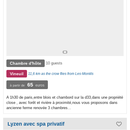
Chambre d'hôte
10 guests
Vineuil
11,6 km as the crow flies from Les-Montils
65
euros
à partir de
A 1h30 de paris,entre blois et chambord sur la d33,dans une propriété
close , avec forêt et rivière à proximité,nous vous proposons dans
ancienne ferme renovée 3 chambres...
Lyzen avec spa privatif