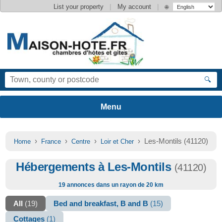
|
|
List your property
My account
🌐
🔍
›
›
›
› Les-Montils (41120)
Home
France
Centre
Loir et Cher
Hébergements à Les-Montils
(41120)
19 annonces dans un rayon de 20 km
All
(19)
Bed and breakfast, B and B
(15)
Cottages
(1)