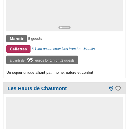
Manoir
8 guests
Cellettes
6,1 km as the crow flies from Les-Montils
95
euros for 1 night 2 guests
à partir de
Un séjour unique alliant patrimoine, nature et confort
Les Hauts de Chaumont