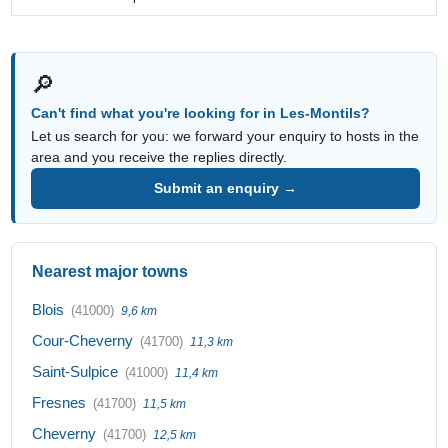
🔎
Can't find what you're looking for in Les-Montils?
Let us search for you: we forward your enquiry to hosts in the
area and you receive the replies directly.
Submit an enquiry →
Nearest major towns
Blois
(41000)
9,6 km
Cour-Cheverny
(41700)
11,3 km
Saint-Sulpice
(41000)
11,4 km
Fresnes
(41700)
11,5 km
Cheverny
(41700)
12,5 km