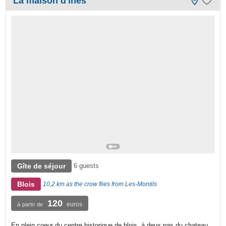
La maison d'ines
Gîte de séjour
6 guests
Blois
10,2 km as the crow flies from Les-Montils
120
euros
à partir de
En plein coeur du centre historique de blois, à deux pas du chateau,