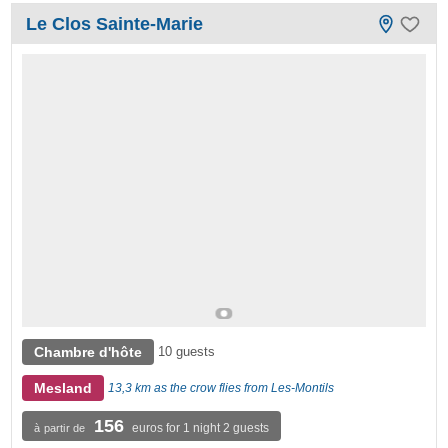
Le Clos Sainte-Marie
Chambre d'hôte
10 guests
Mesland
13,3 km as the crow flies from Les-Montils
156
euros for 1 night 2 guests
à partir de