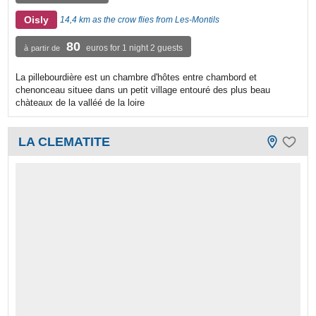
Oisly
14,4 km as the crow flies from Les-Montils
80
euros for 1 night 2 guests
à partir de
La pillebourdière est un chambre d'hôtes entre chambord et
chenonceau situee dans un petit village entouré des plus beau
chàteaux de la valléé de la loire
LA CLEMATITE