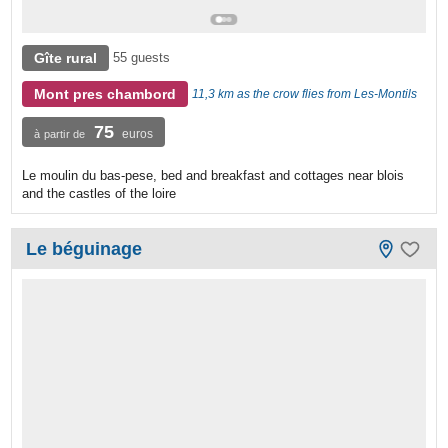
Gîte rural
55 guests
Mont pres chambord
11,3 km as the crow flies from Les-Montils
75
euros
à partir de
Le moulin du bas-pese, bed and breakfast and cottages near blois
and the castles of the loire
Le béguinage