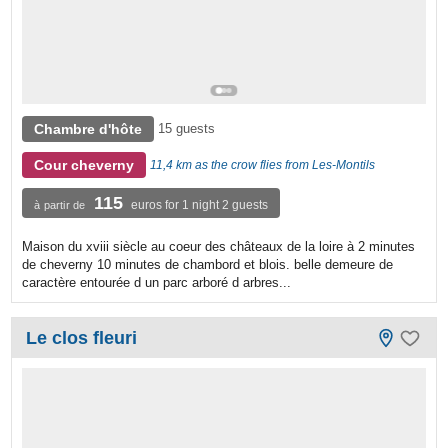
Chambre d'hôte
15 guests
Cour cheverny
11,4 km as the crow flies from Les-Montils
115
euros for 1 night 2 guests
à partir de
Maison du xviii siècle au coeur des châteaux de la loire à 2 minutes
de cheverny 10 minutes de chambord et blois. belle demeure de
caractère entourée d un parc arboré d arbres...
Le clos fleuri