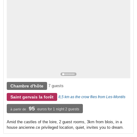
Chambre d'hôte
7 guests
Saint gervais la forêt
8,5 km as the crow flies from Les-Montils
95
euros for 1 night 2 guests
à partir de
Amid the castles of the loire, 2 guest rooms, 3km from blois, in a
house ancienne.ce privileged location, quiet, invites you to dream.