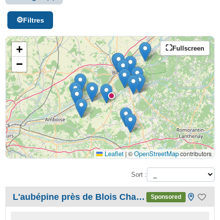
Filtres
+
Fullscreen
−
Leaflet
OpenStreetMap
|
©
contributors
Sort :
L'aubépine près de Blois Chambord
Sponsored