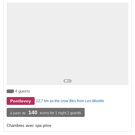
4 guests
Pontlevoy
12,7 km as the crow flies from Les-Montils
140
euros for 1 night 2 guests
à partir de
Chambres avec spa prive