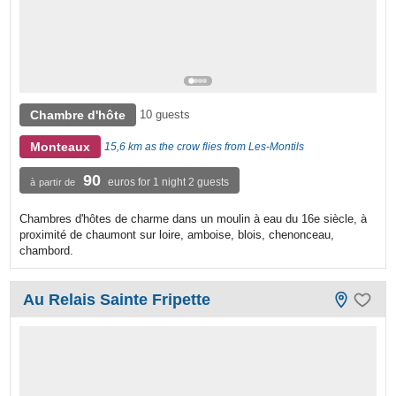
Chambre d'hôte
10 guests
Monteaux
15,6 km as the crow flies from Les-Montils
90
euros for 1 night 2 guests
à partir de
Chambres d'hôtes de charme dans un moulin à eau du 16e siècle, à
proximité de chaumont sur loire, amboise, blois, chenonceau,
chambord.
Au Relais Sainte Fripette