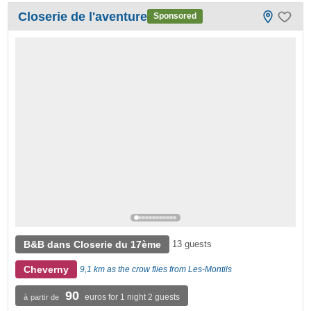
Closerie de l'aventure
Sponsored
B&B dans Closerie du 17ème
13 guests
Cheverny
9,1 km as the crow flies from Les-Montils
90
euros for 1 night 2 guests
à partir de