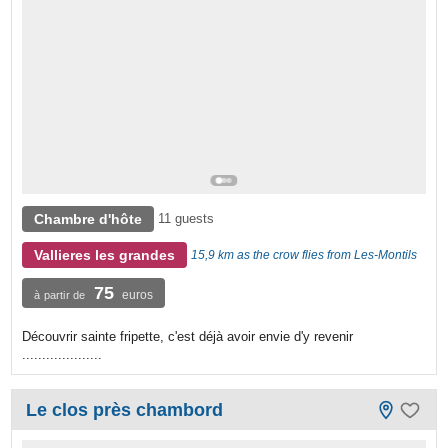
Chambre d'hôte
11 guests
Vallieres les grandes
15,9 km as the crow flies from Les-Montils
75
euros
à partir de
Découvrir sainte fripette, c'est déjà avoir envie d'y revenir
....................
Le clos près chambord