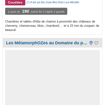
Couddes
17,4 km as the crow flies from Les-Montils
190
euros for 2 nights 2 guests
à partir de
Chambres et tables d'hôte de charme à proximité des châteaux de
cheverny, chenonceau, blois, chambord, .. et à 15 min du zooparc de
beauval
Les MétamorphOZes au Domaine du prieuré