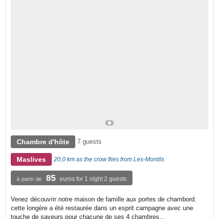
Chambre d'hôte
7 guests
Maslives
20,0 km as the crow flies from Les-Montils
85
euros for 1 night 2 guests
à partir de
Venez découvrir notre maison de famille aux portes de chambord.
cette longère a été restaurée dans un esprit campagne avec une
touche de saveurs pour chacune de ses 4 chambres...