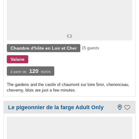
Chambre d'hôte en Loir et Cher
15 guests
Valaire
120
euros
à partir de
The gardens and the castle of chaumont sur loire 5mn, chenonceau,
cheverny, blois are just a few minutes.
Le pigeonnier de la farge Adult Only