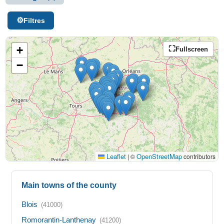
Filtres
+
Fullscreen
−
Leaflet
OpenStreetMap
|
©
contributors
Main towns of the county
Blois
(41000)
Romorantin-Lanthenay
(41200)