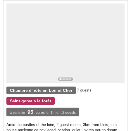
Chambre d'hôte en Loir et Cher
7 guests
Saint gervais la forêt
95
euros for 1 night 2 guests
à partir de
Amid the castles of the loire, 2 guest rooms, 3km from blois, in a
house ancienne.ce privileged location, quiet, invites you to dream.