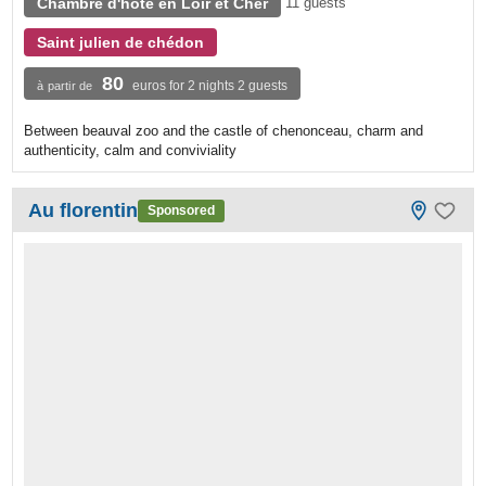
Chambre d'hôte en Loir et Cher
11 guests
Saint julien de chédon
80
euros for 2 nights 2 guests
à partir de
Between beauval zoo and the castle of chenonceau, charm and
authenticity, calm and conviviality
Au florentin
Sponsored