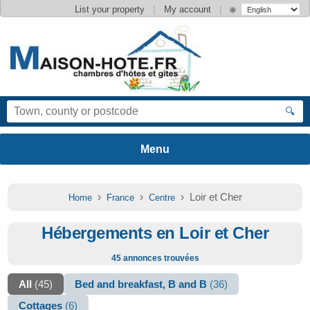
|
|
List your property
My account
🌐
🔍
›
›
› Loir et Cher
Home
France
Centre
Hébergements en Loir et Cher
45 annonces trouvées
All
(45)
Bed and breakfast, B and B
(36)
Cottages
(6)