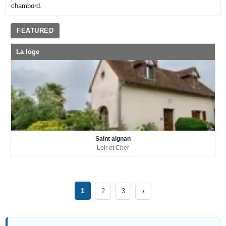
chambord.
FEATURED
La loge
Saint aignan
Loir et Cher
1
2
3
›