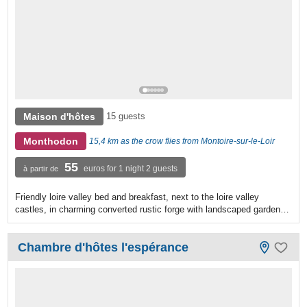
Maison d'hôtes
15 guests
Monthodon
15,4 km as the crow flies from Montoire-sur-le-Loir
55
euros for 1 night 2 guests
à partir de
Friendly loire valley bed and breakfast, next to the loire valley
castles, in charming converted rustic forge with landscaped garden…
Chambre d'hôtes l'espérance