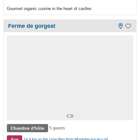
Gourmet organic cuisine in the heart of castles
Ferme de gorgeat
Chambre d'hôte
5 guests
Aze
14,9 km as the crow flies from Montoire-sur-le-Loir