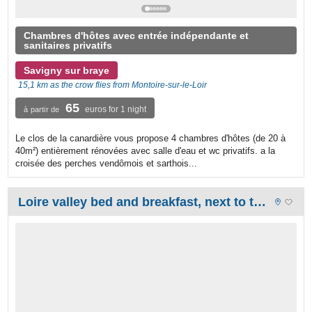
Chambres d'hôtes avec entrée indépendante et
sanitaires privatifs
Savigny sur braye
15,1 km as the crow flies from Montoire-sur-le-Loir
65
euros for 1 night
à partir de
Le clos de la canardière vous propose 4 chambres d'hôtes (de 20 à
40m²) entièrement rénovées avec salle d'eau et wc privatifs. a la
croisée des perches vendômois et sarthois...
Loire valley bed and breakfast, next to the castles : La Marechalerie