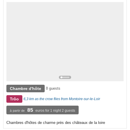
Chambre d'hôte
8 guests
Trôo
6,3 km as the crow flies from Montoire-sur-le-Loir
85
euros for 1 night 2 guests
à partir de
Chambres d'hôtes de charme près des châteaux de la loire