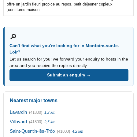
offre un jardin fleuri propice au repos. petit déjeuner copieux
,confitures maison.
🔎
Can't find what you're looking for in Montoire-sur-le-
Loir?
Let us search for you: we forward your enquiry to hosts in the
area and you receive the replies directly.
Submit an enquiry →
Nearest major towns
Lavardin
(41800)
1,2 km
Villavard
(41800)
2,5 km
Saint-Quentin-lès-Trôo
(41800)
4,2 km