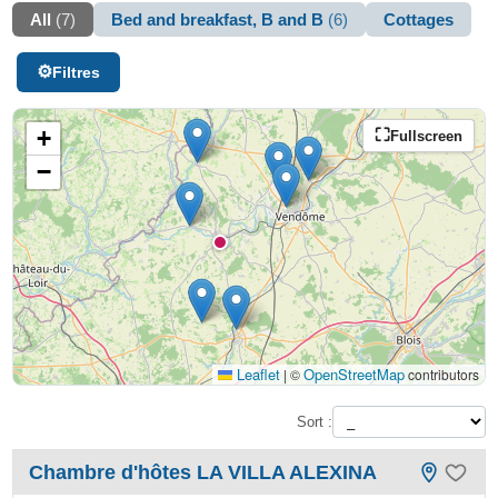
All
(7)
Bed and breakfast, B and B
(6)
Cottages
Filtres
+
Fullscreen
−
Leaflet
OpenStreetMap
|
©
contributors
Sort :
Chambre d'hôtes LA VILLA ALEXINA