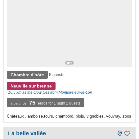
Chambre d'hôte
8 guests
Neuville sur brenne
16,5 km as the crow flies from Montoire-sur-le-Loir
75
euros for 1 night 2 guests
à partir de
Châteaux , amboise,tours, chambord, blois, vignobles, vouvray, zoos
La belle vallée