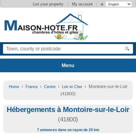
|
|
List your property
My account
🌐
🔍
›
›
›
› Montoire-sur-le-Loir
Home
France
Centre
Loir et Cher
(41800)
Hébergements à Montoire-sur-le-Loir
(41800)
7 annonces dans un rayon de 20 km