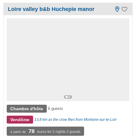
Loire valley b&b Huchepie manor
Chambre d'hôte
6 guests
Vendôme
13,8 km as the crow flies from Montoire-sur-le-Loir
78
euros for 2 nights 2 guests
à partir de