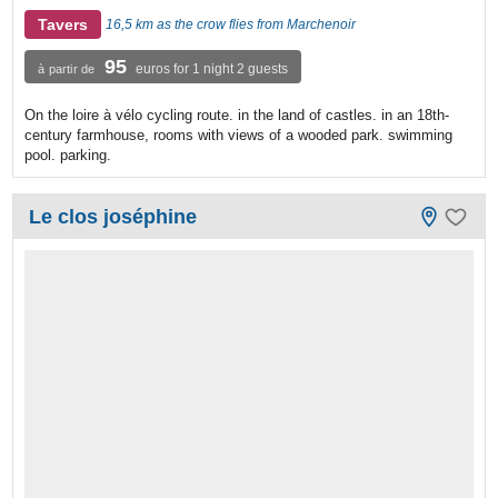
Tavers
16,5 km as the crow flies from Marchenoir
95
euros for 1 night 2 guests
à partir de
On the loire à vélo cycling route. in the land of castles. in an 18th-
century farmhouse, rooms with views of a wooded park. swimming
pool. parking.
Le clos joséphine