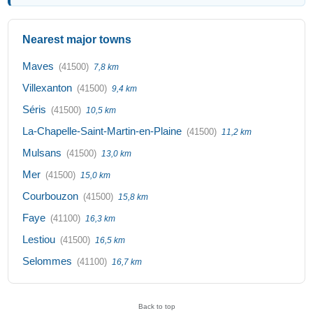
Nearest major towns
Maves
(41500)
7,8 km
Villexanton
(41500)
9,4 km
Séris
(41500)
10,5 km
La-Chapelle-Saint-Martin-en-Plaine
(41500)
11,2 km
Mulsans
(41500)
13,0 km
Mer
(41500)
15,0 km
Courbouzon
(41500)
15,8 km
Faye
(41100)
16,3 km
Lestiou
(41500)
16,5 km
Selommes
(41100)
16,7 km
Back to top