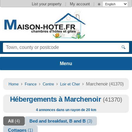
|
|
List your property
My account
🌐
🔍
›
›
›
› Marchenoir (41370)
Home
France
Centre
Loir et Cher
Hébergements à Marchenoir
(41370)
4 annonces dans un rayon de 20 km
All
(4)
Bed and breakfast, B and B
(3)
Cottages
(1)