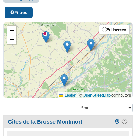
Filtres
+
Fullscreen
−
Leaflet
OpenStreetMap
|
©
contributors
Sort :
Gîtes de la Brosse Montmort