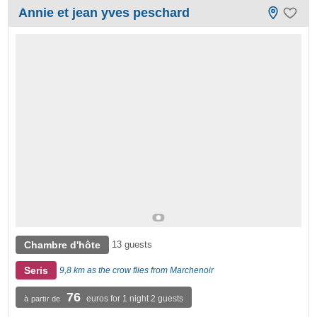
Annie et jean yves peschard
Chambre d'hôte
13 guests
Seris
9,8 km as the crow flies from Marchenoir
76
euros for 1 night 2 guests
à partir de