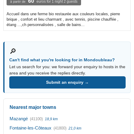
60
euros for 1 night 2 guests
à partir de
Accueil dans une ferme bio restaurée aux couleurs locales, pierre
brique , confort et lieu charmant , avec tennis, piscine chauffée ,
étang ...,ch personnalisées , salle de bains...
🔎
Can't find what you're looking for in Mondoubleau?
Let us search for you: we forward your enquiry to hosts in the
area and you receive the replies directly.
Submit an enquiry →
Nearest major towns
Mazangé
(41100)
18,9 km
Fontaine-les-Côteaux
(41800)
21,0 km