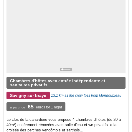
Chambres d'hôtes avec entrée indépendante et
sanitaires privatifs
Savigny sur braye
13,1 km as the crow flies from Mondoubleau
65
euros for 1 night
à partir de
Le clos de la canardière vous propose 4 chambres d'hôtes (de 20 à
40m²) entièrement rénovées avec salle d'eau et wc privatifs. a la
croisée des perches vendômois et sarthois...