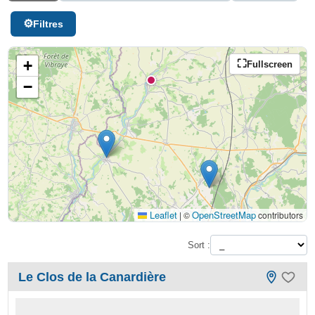
Filtres
+
Fullscreen
−
Leaflet
OpenStreetMap
|
©
contributors
Sort :
Le Clos de la Canardière