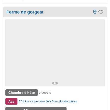
Ferme de gorgeat
Chambre d'hôte
5 guests
Aze
17,8 km as the crow flies from Mondoubleau