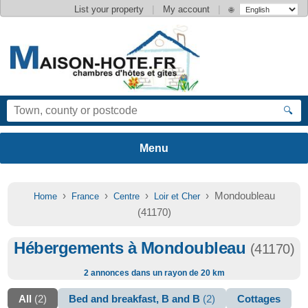
|
|
List your property
My account
🌐
🔍
›
›
›
› Mondoubleau
Home
France
Centre
Loir et Cher
(41170)
Hébergements à Mondoubleau
(41170)
2 annonces dans un rayon de 20 km
All
(2)
Bed and breakfast, B and B
(2)
Cottages