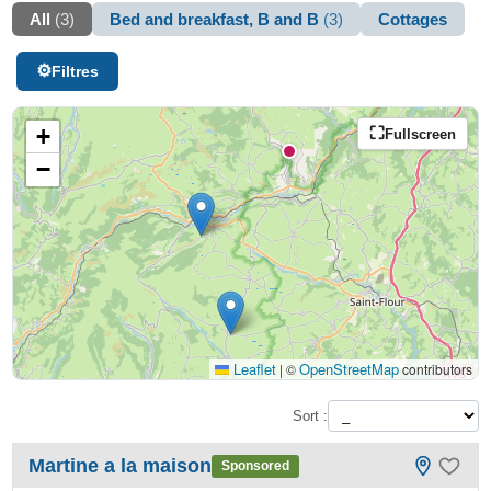
All
(3)
Bed and breakfast, B and B
(3)
Cottages
Filtres
+
Fullscreen
−
Leaflet
OpenStreetMap
|
©
contributors
Sort :
Martine a la maison
Sponsored