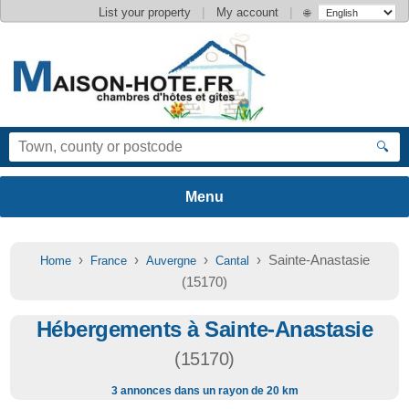
|
|
List your property
My account
🌐
🔍
›
›
›
› Sainte-Anastasie
Home
France
Auvergne
Cantal
(15170)
Hébergements à Sainte-Anastasie
(15170)
3 annonces dans un rayon de 20 km