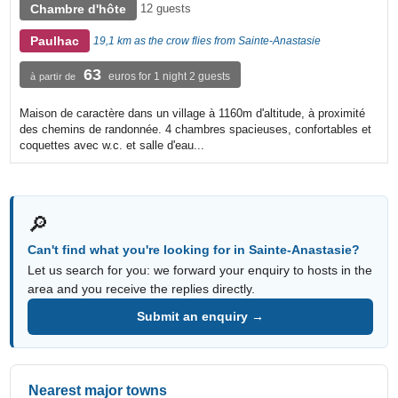
Chambre d'hôte
12 guests
Paulhac
19,1 km as the crow flies from Sainte-Anastasie
63
euros for 1 night 2 guests
à partir de
Maison de caractère dans un village à 1160m d'altitude, à proximité
des chemins de randonnée. 4 chambres spacieuses, confortables et
coquettes avec w.c. et salle d'eau...
🔎
Can't find what you're looking for in Sainte-Anastasie?
Let us search for you: we forward your enquiry to hosts in the
area and you receive the replies directly.
Submit an enquiry →
Nearest major towns