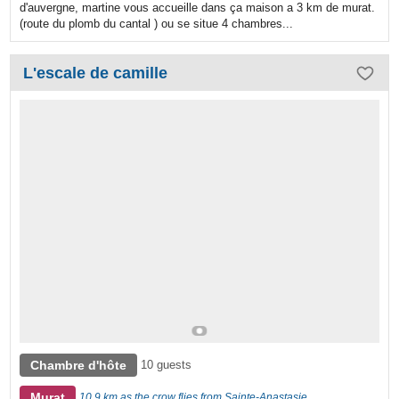
d'auvergne, martine vous accueille dans ça maison a 3 km de murat.
(route du plomb du cantal ) ou se situe 4 chambres...
L'escale de camille
Chambre d'hôte
10 guests
Murat
10,9 km as the crow flies from Sainte-Anastasie