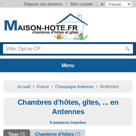
|
|
Déposer une annonce
Mon compte
🌐
🔍
›
›
› Ardennes
Accueil
France
Champagne Ardennes
Chambres d'hôtes, gîtes, ... en
Ardennes
9 annonces trouvées
Tous
(9)
Chambres d'hôtes
(7)