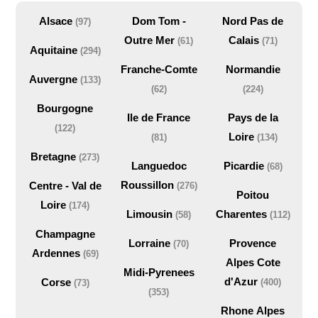
Alsace
Dom Tom -
Nord Pas de
(97)
Outre Mer
Calais
(61)
(71)
Aquitaine
(294)
Franche-Comte
Normandie
Auvergne
(133)
(62)
(224)
Bourgogne
Ile de France
Pays de la
(122)
Loire
(81)
(134)
Bretagne
(273)
Languedoc
Picardie
(68)
Roussillon
Centre - Val de
(276)
Poitou
Loire
(174)
Limousin
Charentes
(58)
(112)
Champagne
Lorraine
Provence
(70)
Ardennes
(69)
Alpes Cote
Midi-Pyrenees
d'Azur
Corse
(400)
(73)
(353)
Rhone Alpes