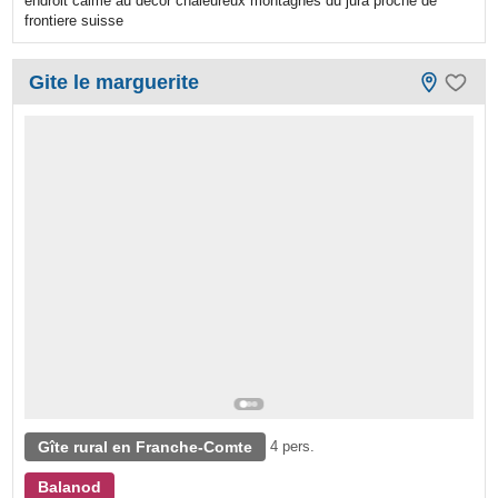
endroit calme au décor chaleureux montagnes du jura proche de
frontiere suisse
Gite le marguerite
Gîte rural en Franche-Comte
4 pers.
Balanod