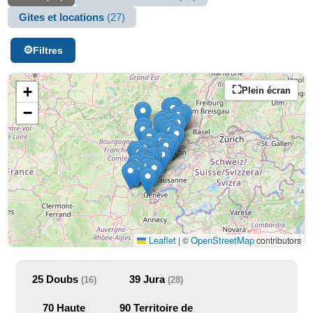
Gites et locations
(27)
Filtres
+
Plein écran
−
Leaflet
OpenStreetMap
|
©
contributors
25
Doubs
39
Jura
(16)
(28)
70
Haute
90
Territoire de