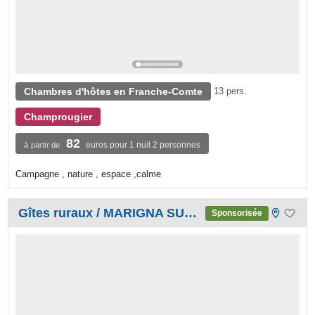
Chambres d'hôtes en Franche-Comte
13 pers.
Champrougier
82
euros pour 1 nuit 2 personnes
à partir de
Campagne , nature , espace ,calme
Gîtes ruraux / MARIGNA SUR VALOUSE
Sponsorisée