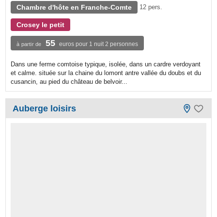
Chambre d'hôte en Franche-Comte
12 pers.
Crosey le petit
55
euros pour 1 nuit 2 personnes
à partir de
Dans une ferme comtoise typique, isolée, dans un cardre verdoyant
et calme. située sur la chaine du lomont antre vallée du doubs et du
cusancin, au pied du château de belvoir...
Auberge loisirs