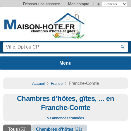
|
|
Déposer une annonce
Mon compte
🌐
🔍
›
› Franche-Comte
Accueil
France
Chambres d'hôtes, gîtes, ... en
Franche-Comte
53 annonces trouvées
Tous
(53)
Chambres d'hôtes
(21)