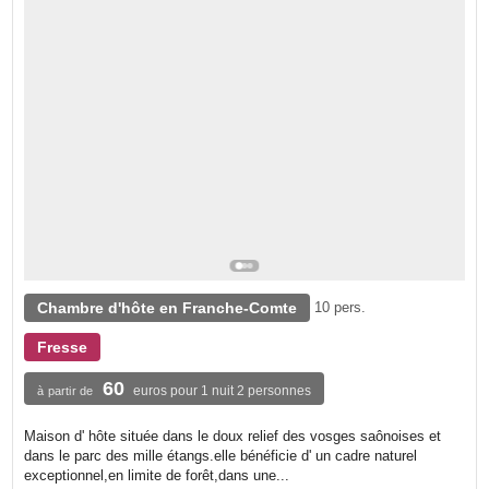
Chambre d'hôte en Franche-Comte
10 pers.
Fresse
60
euros pour 1 nuit 2 personnes
à partir de
Maison d' hôte située dans le doux relief des vosges saônoises et
dans le parc des mille étangs.elle bénéficie d' un cadre naturel
exceptionnel,en limite de forêt,dans une...