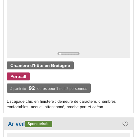
Chambre d'hôte en Bretagne
Portsall
92
euros pour 1 nuit 2 personnes
à partir de
Escapade chic en finistère : demeure de caractère, chambres
confortables, accueil attentionné, proche port et océan.
Ar veil
Sponsorisée