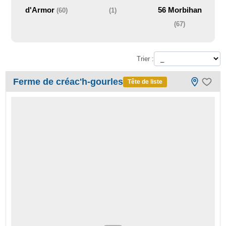
d'Armor
56
Morbihan
(60)
(1)
(67)
Trier :
Ferme de créac'h-gourles
Tête de liste