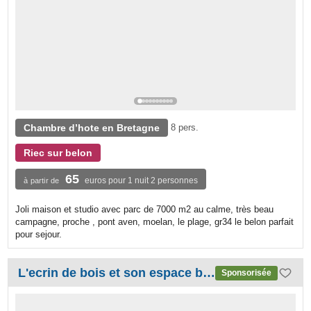
Chambre d’hote en Bretagne
8 pers.
Riec sur belon
65
euros pour 1 nuit 2 personnes
à partir de
Joli maison et studio avec parc de 7000 m2 au calme, très beau
campagne, proche , pont aven, moelan, le plage, gr34 le belon parfait
pour sejour.
L'ecrin de bois et son espace bien être
Sponsorisée