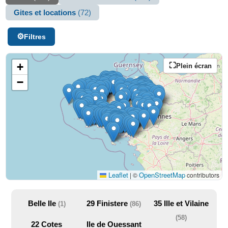
Gites et locations
(72)
Filtres
+
Plein écran
−
Leaflet
OpenStreetMap
|
©
contributors
Belle Ile
29
Finistere
35
Ille et Vilaine
(1)
(86)
(58)
22
Cotes
Ile de Ouessant