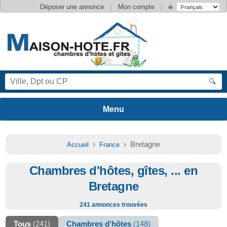
|
|
Déposer une annonce
Mon compte
🌐
🔍
›
› Bretagne
Accueil
France
Chambres d'hôtes, gîtes, ... en
Bretagne
241 annonces trouvées
Tous
(241)
Chambres d'hôtes
(148)