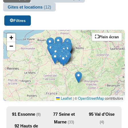
Gites et locations
(12)
Filtres
+
Plein écran
−
Leaflet
OpenStreetMap
|
©
contributors
91
Essonne
77
Seine et
95
Val d'Oise
(8)
Marne
(33)
(4)
92
Hauts de