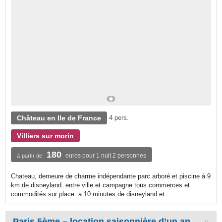
Château en Ile de France
4 pers.
Villiers sur morin
180
euros pour 1 nuit 2 personnes
à partir de
Chateau, demeure de charme indépendante parc arboré et piscine à 9
km de disneyland. entre ville et campagne tous commerces et
commodités sur place. a 10 minutes de disneyland et...
Paris 5ème – location saisonnière d’un appartement meublé de standing de 65 m² avec jardin privatif de 35 m².