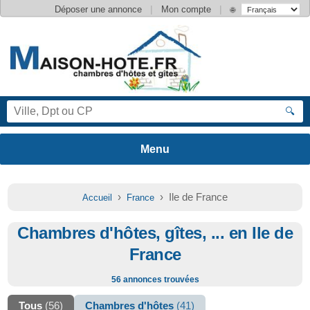
|
|
Déposer une annonce
Mon compte
🌐
🔍
›
› Ile de France
Accueil
France
Chambres d'hôtes, gîtes, ... en Ile de
France
56 annonces trouvées
Tous
(56)
Chambres d'hôtes
(41)