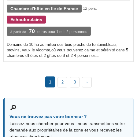
Chambre d'hôte en Ile de France
12 pers.
Echouboulains
70
euros pour 1 nuit 2 personnes
à partir de
Domaine de 10 ha au milieu des bois proche de fontainebleau,
provins, vaux le vicomte,où vous trouverez calme et sérénité dans 5
chambres d'hôtes et 2 gîtes de 8 et 2-4 personnes...
1
2
3
›
🔎
Vous ne trouvez pas votre bonheur ?
Laissez-nous chercher pour vous : nous transmettons votre
demande aux propriétaires de la zone et vous recevez les
réponses directement.