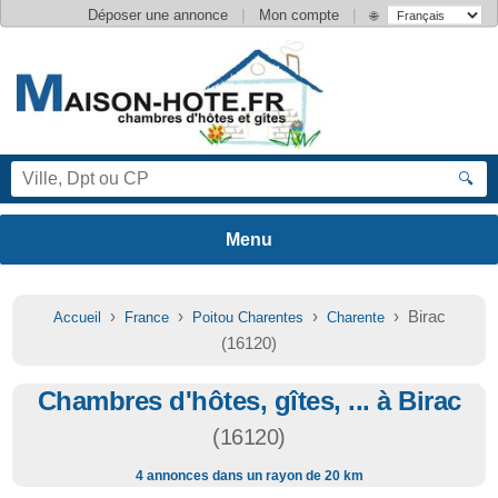
|
|
Déposer une annonce
Mon compte
🌐
🔍
›
›
›
› Birac
Accueil
France
Poitou Charentes
Charente
(16120)
Chambres d'hôtes, gîtes, ... à Birac
(16120)
4 annonces dans un rayon de 20 km