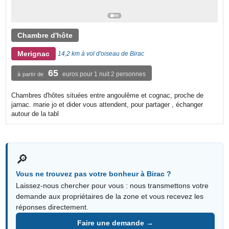
Chambre d'hôte
Merignac
14,2 km à vol d'oiseau de Birac
65
euros pour 1 nuit 2 personnes
à partir de
Chambres d'hôtes situées entre angoulême et cognac, proche de
jarnac. marie jo et dider vous attendent, pour partager , échanger
autour de la tabl
🔎
Vous ne trouvez pas votre bonheur à Birac ?
Laissez-nous chercher pour vous : nous transmettons votre
demande aux propriétaires de la zone et vous recevez les
réponses directement.
Faire une demande →