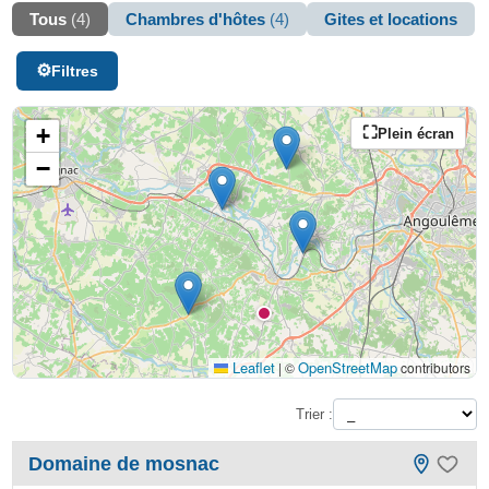
Tous
(4)
Chambres d'hôtes
(4)
Gites et locations
Filtres
+
Plein écran
−
Leaflet
OpenStreetMap
|
©
contributors
Trier :
Domaine de mosnac