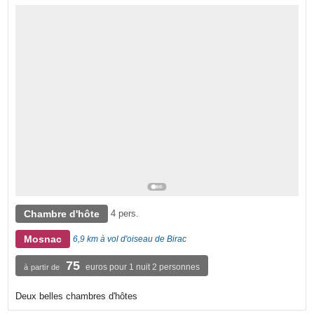
Chambre d'hôte
4 pers.
Mosnac
6,9 km à vol d'oiseau de Birac
75
euros pour 1 nuit 2 personnes
à partir de
Deux belles chambres d'hôtes