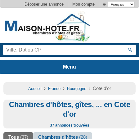
|
|
Déposer une annonce
Mon compte
🌐
🔍
›
›
› Cote d'or
Accueil
France
Bourgogne
Chambres d'hôtes, gîtes, ... en Cote
d'or
37 annonces trouvées
Tous
(37)
Chambres d'hôtes
(28)