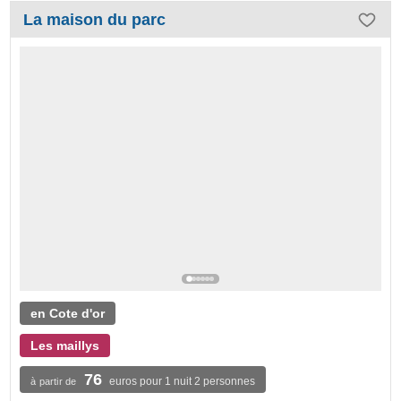
La maison du parc
en Cote d'or
Les maillys
76
euros pour 1 nuit 2 personnes
à partir de