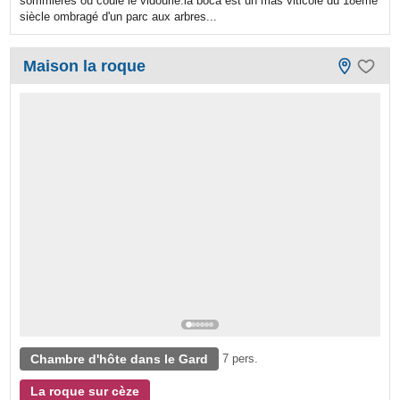
sommières où coule le vidourle.la boca est un mas viticole du 18ème
siècle ombragé d'un parc aux arbres...
Maison la roque
Chambre d'hôte dans le Gard
7 pers.
La roque sur cèze