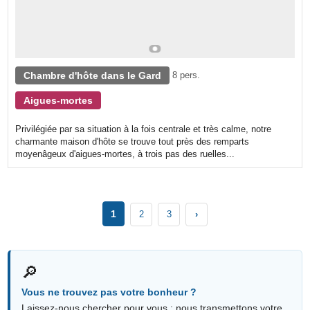
Chambre d'hôte dans le Gard
8 pers.
Aigues-mortes
Privilégiée par sa situation à la fois centrale et très calme, notre
charmante maison d'hôte se trouve tout près des remparts
moyenâgeux d'aigues-mortes, à trois pas des ruelles...
1
2
3
›
🔎
Vous ne trouvez pas votre bonheur ?
Laissez-nous chercher pour vous : nous transmettons votre