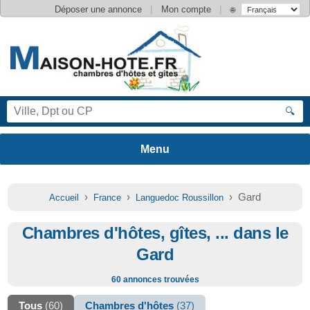
|
|
Déposer une annonce
Mon compte
🌐
🔍
›
›
› Gard
Accueil
France
Languedoc Roussillon
Chambres d'hôtes, gîtes, ... dans le
Gard
60 annonces trouvées
Tous
(60)
Chambres d'hôtes
(37)