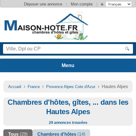
|
|
Déposer une annonce
Mon compte
🌐
🔍
›
›
› Hautes Alpes
Accueil
France
Provence Alpes Cote d'Azur
Chambres d'hôtes, gîtes, ... dans les
Hautes Alpes
29 annonces trouvées
Tous
(29)
Chambres d'hôtes
(14)