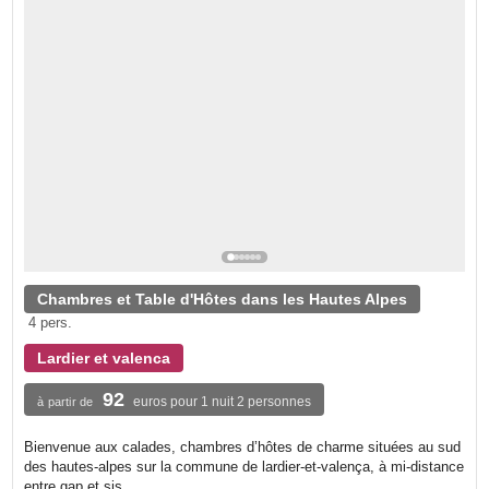
Chambres et Table d'Hôtes dans les Hautes Alpes
4 pers.
Lardier et valenca
92
euros pour 1 nuit 2 personnes
à partir de
Bienvenue aux calades, chambres d’hôtes de charme situées au sud
des hautes-alpes sur la commune de lardier-et-valença, à mi-distance
entre gap et sis