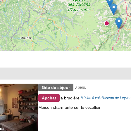
Gîte de séjour
3 pers.
la brugière
Apchat
8,0 km à vol d'oiseau de Leyva
Maison charmante sur le cezallier