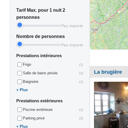
Tarif Max. pour 1 nuit 2
personnes
Peu importe
Nombre de personnes
Peu importe
Prestations intérieures
Frigo
(1)
La brugière
Salle de bains privée
(2)
Baignoire
(1)
Plus
Prestations extérieures
Piscine extérieure
(1)
Parking privé
(2)
Plus