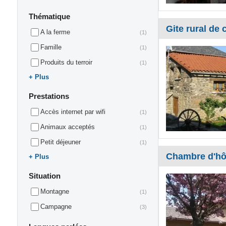
Thématique
Gite rural de c
A la ferme
(1)
Famille
(1)
Produits du terroir
(1)
Plus
Prestations
Accès internet par wifi
(1)
Animaux acceptés
(1)
Petit déjeuner
(1)
Chambre d'hôt
Plus
Situation
Montagne
(1)
Campagne
(3)