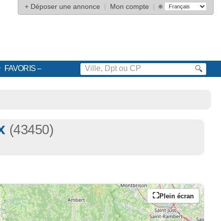
+
Déposer une annonce
|
Mon compte
|
🌐
FAVORIS
🔍
ux
(43450)
Plein écran