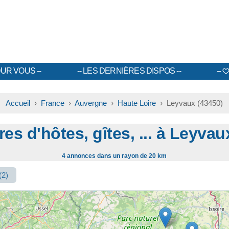
UR VOUS
LES DERNIÈRES DISPOS
Accueil
›
France
›
Auvergne
›
Haute Loire
› Leyvaux (43450)
s d'hôtes, gîtes, ... à Leyva
4 annonces dans un rayon de 20 km
(2)