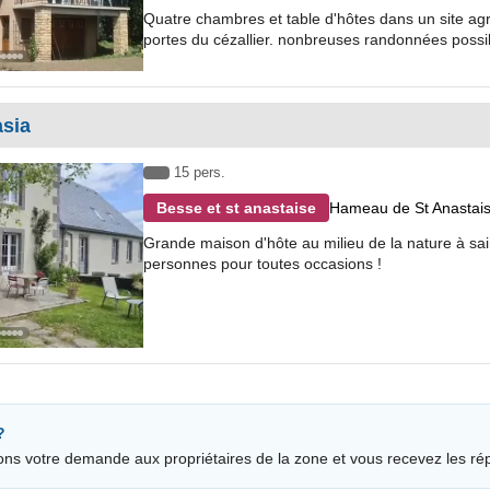
Quatre chambres et table d'hôtes dans un site ag
portes du cézallier. nonbreuses randonnées possib
asia
15 pers.
Hameau de St Anastais
Besse et st anastaise
Grande maison d'hôte au milieu de la nature à sai
personnes pour toutes occasions !
?
ons votre demande aux propriétaires de la zone et vous recevez les ré