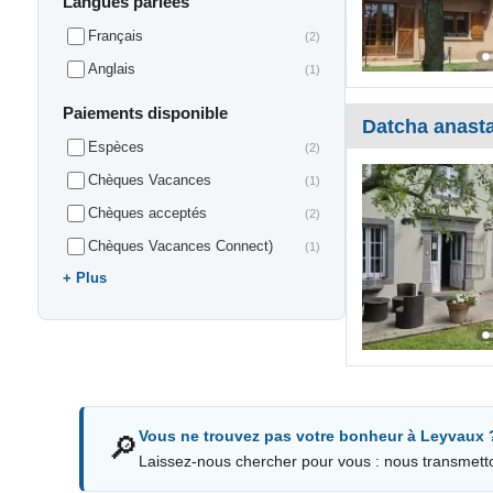
Langues parlées
Français
(2)
Anglais
(1)
Paiements disponible
Datcha anast
Espèces
(2)
Chèques Vacances
(1)
Chèques acceptés
(2)
Chèques Vacances Connect)
(1)
Plus
Vous ne trouvez pas votre bonheur à Leyvaux 
🔎
Laissez-nous chercher pour vous : nous transmett