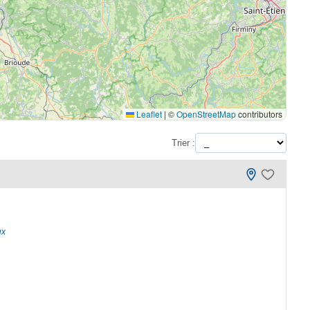
Leaflet
|
©
OpenStreetMap
contributors
Trier :
ux