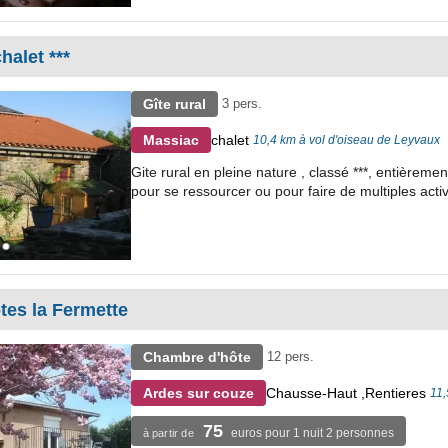
halet ***
Gîte rural
3 pers.
chalet
Massiac
10,4 km à vol d'oiseau de Leyvaux
Gite rural en pleine nature , classé ***, entièrem
pour se ressourcer ou pour faire de multiples activ
es la Fermette
Chambre d'hôte
12 pers.
Chausse-Haut ,Rentieres
Ardes sur couze
11,
75
euros pour 1 nuit 2 personnes
à partir de