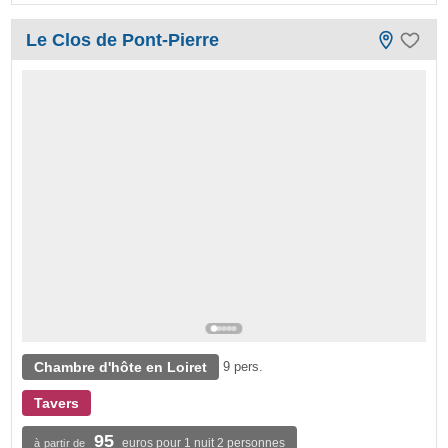
Le Clos de Pont-Pierre
Chambre d'hôte en Loiret
9 pers.
Tavers
95
euros pour 1 nuit 2 personnes
à partir de