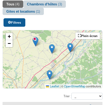
Tous
(4)
Chambres d'hôtes
(3)
Gites et locations
(1)
Filtres
+
Plein écran
−
Leaflet
OpenStreetMap
|
©
contributors
Trier :