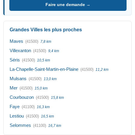
Faire une demande →
Grandes Villes les plus proches
Maves
(41500)
7,8 km
Villexanton
(41500)
9,4 km
Séris
(41500)
10,5 km
La-Chapelle-Saint-Martin-en-Plaine
(41500)
11,2 km
Mulsans
(41500)
13,0 km
Mer
(41500)
15,0 km
Courbouzon
(41500)
15,8 km
Faye
(41100)
16,3 km
Lestiou
(41500)
16,5 km
Selommes
(41100)
16,7 km