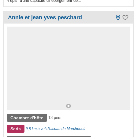
4 épis. d'une capacité d'hébergement de...
Annie et jean yves peschard
Chambre d'hôte
13 pers.
Seris
9,8 km à vol d'oiseau de Marchenoir