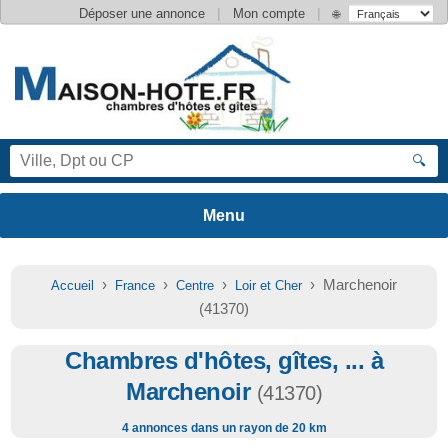
|
|
Déposer une annonce
Mon compte
🌐
🔍
›
›
›
› Marchenoir
Accueil
France
Centre
Loir et Cher
(41370)
Chambres d'hôtes, gîtes, ... à
Marchenoir
(41370)
4 annonces dans un rayon de 20 km