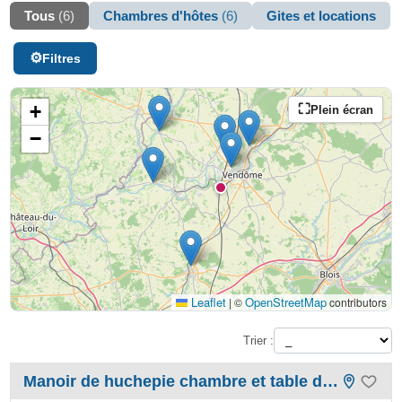
Tous
(6)
Chambres d'hôtes
(6)
Gites et locations
Filtres
+
Plein écran
−
Leaflet
OpenStreetMap
|
©
contributors
Trier :
Manoir de huchepie chambre et table d'hôtes