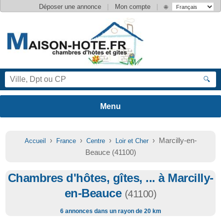
|
|
Déposer une annonce
Mon compte
🌐
🔍
›
›
›
› Marcilly-en-
Accueil
France
Centre
Loir et Cher
Beauce (41100)
Chambres d'hôtes, gîtes, ... à Marcilly-
en-Beauce
(41100)
6 annonces dans un rayon de 20 km