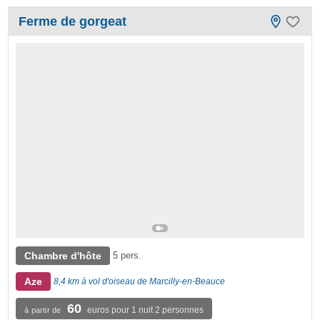
Ferme de gorgeat
Chambre d'hôte
5 pers.
Aze
8,4 km à vol d'oiseau de Marcilly-en-Beauce
60
euros pour 1 nuit 2 personnes
à partir de