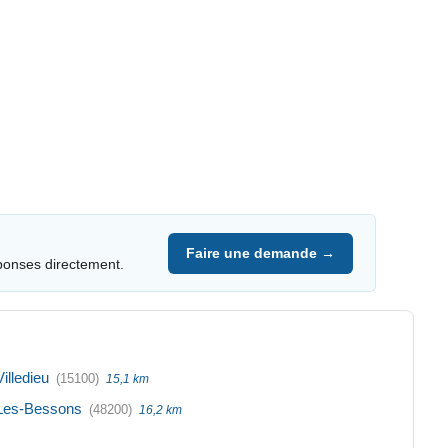
Faire une demande →
ponses directement.
Villedieu
(15100)
15,1 km
Les-Bessons
(48200)
16,2 km