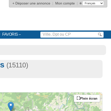
+
Déposer une annonce
|
Mon compte
|
🌐
FAVORIS
🔍
es
(15110)
Plein écran