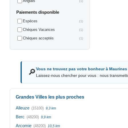
Anglais
(1)
Paiements disponible
Espèces
(1)
Chèques Vacances
(1)
Chèques acceptés
(1)
Vous ne trouvez pas votre bonheur à Maurines
🔎
Laissez-nous chercher pour vous : nous transmett
Grandes Villes les plus proches
Alleuze
(15100)
9,3 km
Berc
(48200)
9,9 km
Arcomie
(48200)
10,5 km