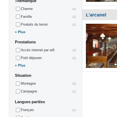
Thématique
Charme
(2)
L'arcanel
Famille
(2)
Produits du terroir
(1)
Plus
Prestations
Accès internet par wifi
(2)
Petit déjeuner
(2)
Plus
Situation
Montagne
(2)
Campagne
(1)
Langues parlées
Français
(1)