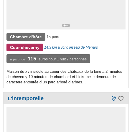
Chambre d'hôte
15 pers.
Cour cheverny
14,3 km à vol d'oiseau de Menars
115
euros pour 1 nuit 2 personnes
à partir de
Maison du xviii siècle au coeur des châteaux de la loire à 2 minutes
de cheverny 10 minutes de chambord et blois. belle demeure de
caractère entourée d un parc arboré d arbres...
L'intemporelle