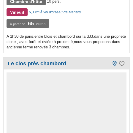
Chambre d'hôte
10 pers.
Vineuil
6,3 km à vol d'oiseau de Menars
65
euros
à partir de
A 1h30 de paris,entre blois et chambord sur la d33,dans une propriété
close , avec forêt et rivière à proximité,nous vous proposons dans
ancienne ferme renovée 3 chambres...
Le clos près chambord