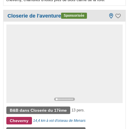
Closerie de l'aventure
Sponsorisée
B&B dans Closerie du 17ème
13 pers.
Cheverny
14,4 km à vol d'oiseau de Menars