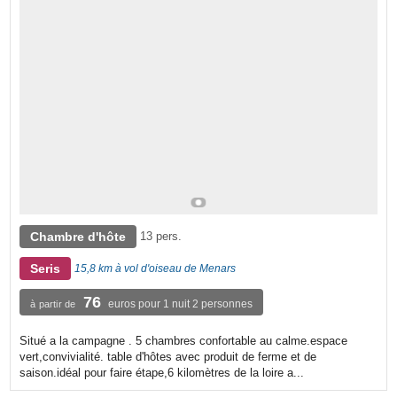
Chambre d'hôte
13 pers.
Seris
15,8 km à vol d'oiseau de Menars
76
euros pour 1 nuit 2 personnes
à partir de
Situé a la campagne . 5 chambres confortable au calme.espace
vert,convivialité. table d'hôtes avec produit de ferme et de
saison.idéal pour faire étape,6 kilomètres de la loire a...