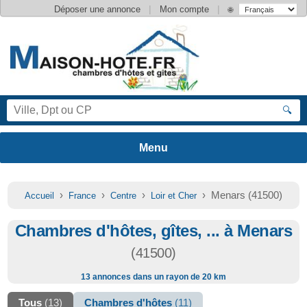
|
|
Déposer une annonce
Mon compte
🌐
🔍
›
›
›
› Menars (41500)
Accueil
France
Centre
Loir et Cher
Chambres d'hôtes, gîtes, ... à Menars
(41500)
13 annonces dans un rayon de 20 km
Tous
(13)
Chambres d'hôtes
(11)