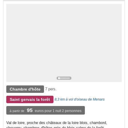
Chambre d'hôte
7 pers.
Saint gervais la forêt
8,3 km à vol d'oiseau de Menars
95
euros pour 1 nuit 2 personnes
à partir de
Val de loire, proche des châteaux de la loire blois, chambord,
cheverny, chambres d'hôtes près de blois calme de la forêt