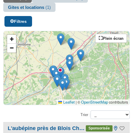
Gites et locations
(1)
Filtres
+
Plein écran
−
Leaflet
OpenStreetMap
|
©
contributors
Trier :
L'aubépine près de Blois Chambord
Sponsorisée