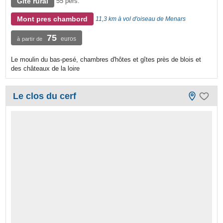
Gîte rural
55 pers.
Mont pres chambord
11,3 km à vol d'oiseau de Menars
75
euros
à partir de
Le moulin du bas-pesé, chambres d'hôtes et gîtes près de blois et
des châteaux de la loire
Le clos du cerf