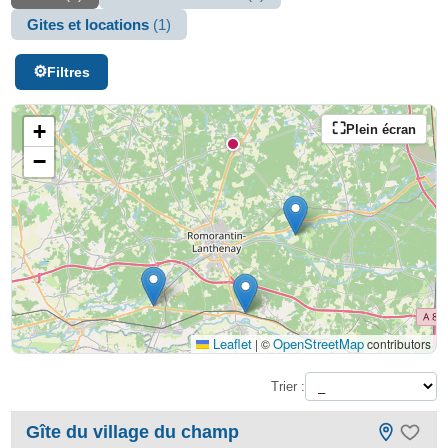
Gites et locations
(1)
Filtres
+
Plein écran
−
Leaflet
OpenStreetMap
|
©
contributors
Trier :
Gîte du village du champ