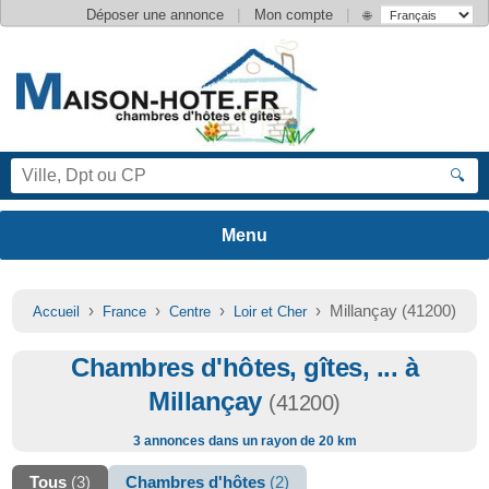
|
|
Déposer une annonce
Mon compte
🌐
🔍
›
›
›
› Millançay (41200)
Accueil
France
Centre
Loir et Cher
Chambres d'hôtes, gîtes, ... à
Millançay
(41200)
3 annonces dans un rayon de 20 km
Tous
(3)
Chambres d'hôtes
(2)