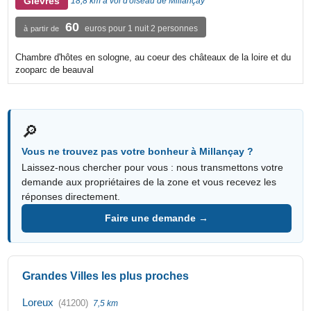
Gievres
18,8 km à vol d'oiseau de Millançay
60
euros pour 1 nuit 2 personnes
à partir de
Chambre d'hôtes en sologne, au coeur des châteaux de la loire et du
zooparc de beauval
🔎
Vous ne trouvez pas votre bonheur à Millançay ?
Laissez-nous chercher pour vous : nous transmettons votre
demande aux propriétaires de la zone et vous recevez les
réponses directement.
Faire une demande →
Grandes Villes les plus proches
Loreux
(41200)
7,5 km