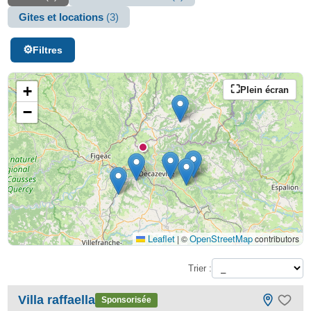
Gites et locations
(3)
Filtres
+
Plein écran
−
Leaflet
OpenStreetMap
|
©
contributors
Trier :
Villa raffaella
Sponsorisée