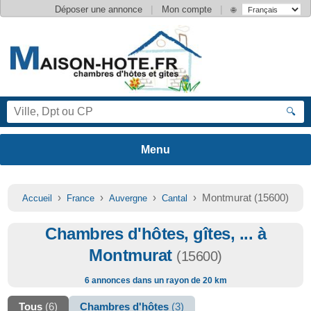
|
|
Déposer une annonce
Mon compte
🌐
🔍
›
›
›
› Montmurat (15600)
Accueil
France
Auvergne
Cantal
Chambres d'hôtes, gîtes, ... à
Montmurat
(15600)
6 annonces dans un rayon de 20 km
Tous
(6)
Chambres d'hôtes
(3)