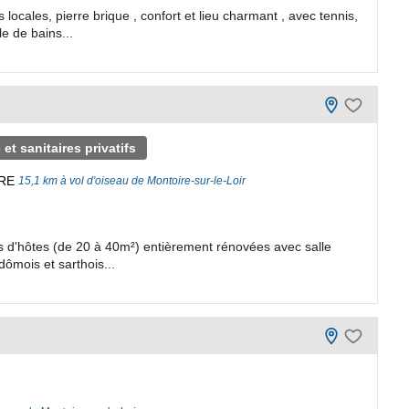
ocales, pierre brique , confort et lieu charmant , avec tennis,
le de bains...
t sanitaires privatifs
RE
15,1 km à vol d'oiseau de Montoire-sur-le-Loir
 d'hôtes (de 20 à 40m²) entièrement rénovées avec salle
dômois et sarthois...