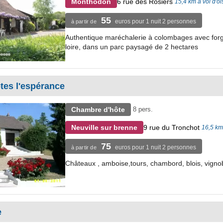
6 rue des Rosiers
Monthodon
15,4 km à vol d'o
55
euros pour 1 nuit 2 personnes
à partir de
Authentique maréchalerie à colombages avec forge
loire, dans un parc paysagé de 2 hectares
tes l'espérance
Chambre d'hôte
8 pers.
9 rue du Tronchot
Neuville sur brenne
16,5 km 
75
euros pour 1 nuit 2 personnes
à partir de
Châteaux , amboise,tours, chambord, blois, vigno
e