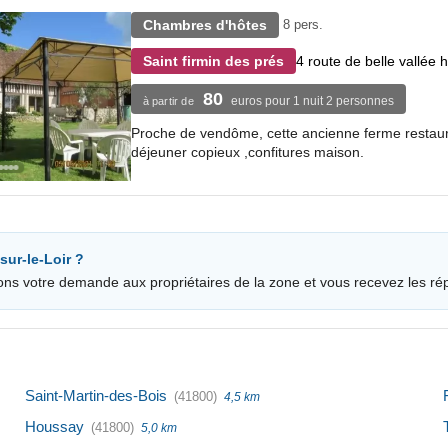
Chambres d'hôtes
8 pers.
4 route de belle vallée
Saint firmin des prés
80
euros pour 1 nuit 2 personnes
à partir de
Proche de vendôme, cette ancienne ferme restaurée
déjeuner copieux ,confitures maison.
ur-le-Loir ?
ons votre demande aux propriétaires de la zone et vous recevez les ré
Saint-Martin-des-Bois
(41800)
4,5 km
Houssay
(41800)
5,0 km