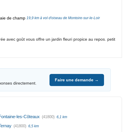
 haie de champ
19,9 km à vol d'oiseau de Montoire-sur-le-Loir
 avec goût vous offre un jardin fleuri propice au repos. petit
Faire une demande →
ponses directement.
Fontaine-les-Côteaux
(41800)
6,1 km
Ternay
(41800)
6,5 km