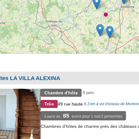
tes LA VILLA ALEXINA
Chambre d'hôte
8 pers.
49 rue haute
Trôo
6,3 km à vol d'oiseau de Montoir
85
euros pour 1 nuit 2 personnes
à partir de
Chambres d'hôtes de charme près des châteaux de