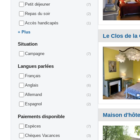
Petit déjeuner
(7)
Repas du soir
(2)
Accès handicapés
(1)
Plus
Le Clos de la
Situation
Campagne
(7)
Langues parlées
Français
(7)
Anglais
(6)
Allemand
(1)
Espagnol
(2)
Maison d'hôte
Paiements disponible
Espèces
(7)
Chèques Vacances
(3)