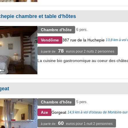
hepie chambre et table d'hôtes
Chambre d'hôte
6 pers.
387 rue de la Huchepie
Vendôme
13,8 km à vol 
78
euros pour 2 nuits 2 personnes
à partir de
La cuisine bio gastronomique au coeur des châte
geat
Chambre d'hôte
5 pers.
Gorgeat
Aze
14,9 km à vol d'oiseau de Montoire-sur-
60
euros pour 1 nuit 2 personnes
à partir de