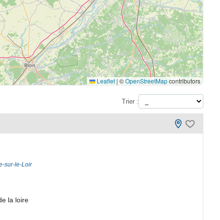
Leaflet
|
©
OpenStreetMap
contributors
Trier :
e-sur-le-Loir
 la loire