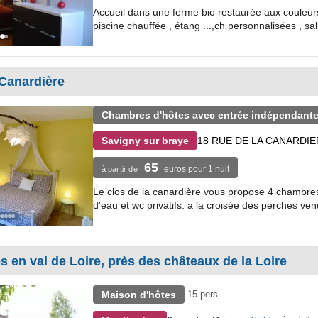
Accueil dans une ferme bio restaurée aux couleurs l
piscine chauffée , étang ...,ch personnalisées , sal
 Canardière
Chambres d'hôtes avec entrée indépendante e
18 RUE DE LA CANARDIE
Savigny sur braye
65
euros pour 1 nuit
à partir de
Le clos de la canardière vous propose 4 chambres
d'eau et wc privatifs. a la croisée des perches ven
s en val de Loire, près des châteaux de la Loire
Maison d'hôtes
15 pers.