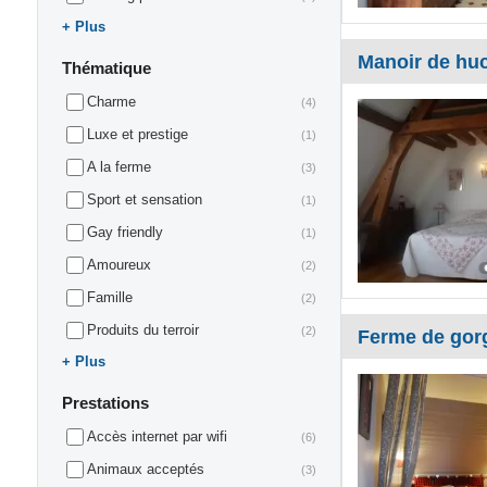
Plus
Manoir de huc
Thématique
Charme
(4)
Luxe et prestige
(1)
A la ferme
(3)
Sport et sensation
(1)
Gay friendly
(1)
Amoureux
(2)
Famille
(2)
Produits du terroir
(2)
Ferme de gor
Plus
Prestations
Accès internet par wifi
(6)
Animaux acceptés
(3)