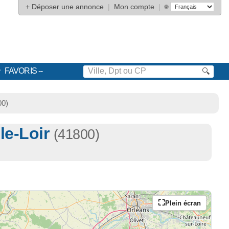
+
Déposer une annonce
|
Mon compte
|
🌐
FAVORIS
🔍
00)
-le-Loir
(41800)
Plein écran