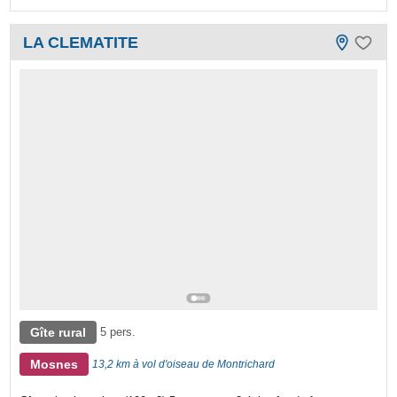
LA CLEMATITE
Gîte rural
5 pers.
Mosnes
13,2 km à vol d'oiseau de Montrichard