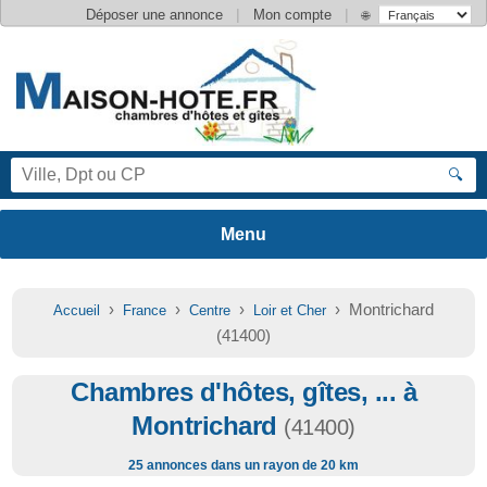
|
|
Déposer une annonce
Mon compte
🌐
🔍
›
›
›
› Montrichard
Accueil
France
Centre
Loir et Cher
(41400)
Chambres d'hôtes, gîtes, ... à
Montrichard
(41400)
25 annonces dans un rayon de 20 km