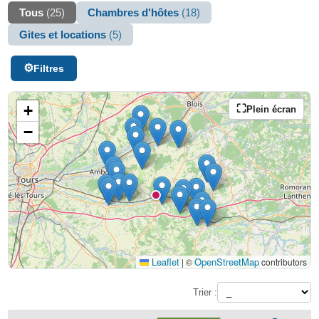
Tous
(25)
Chambres d'hôtes
(18)
Gites et locations
(5)
Filtres
+
Plein écran
−
Leaflet
OpenStreetMap
|
©
contributors
Trier :