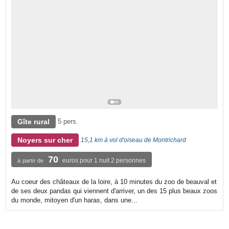
Gîte rural
5 pers.
Noyers sur cher
15,1 km à vol d'oiseau de Montrichard
70
euros pour 1 nuit 2 personnes
à partir de
Au coeur des châteaux de la loire, à 10 minutes du zoo de beauval et
de ses deux pandas qui viennent d'arriver, un des 15 plus beaux zoos
du monde, mitoyen d'un haras, dans une...