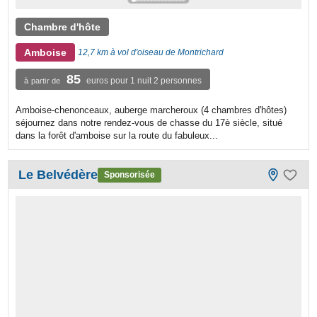
Chambre d'hôte
Amboise
12,7 km à vol d'oiseau de Montrichard
85
euros pour 1 nuit 2 personnes
à partir de
Amboise-chenonceaux, auberge marcheroux (4 chambres d'hôtes)
séjournez dans notre rendez-vous de chasse du 17è siècle, situé
dans la forêt d'amboise sur la route du fabuleux...
Le Belvédère
Sponsorisée