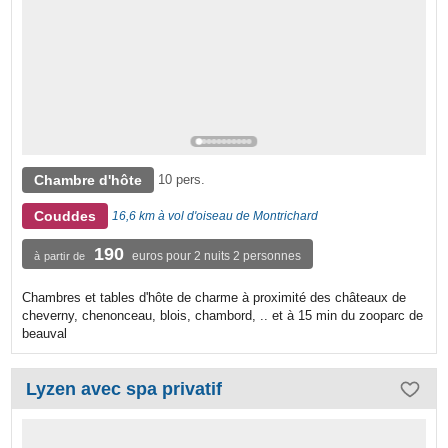
Chambre d'hôte
10 pers.
Couddes
16,6 km à vol d'oiseau de Montrichard
190
euros pour 2 nuits 2 personnes
à partir de
Chambres et tables d'hôte de charme à proximité des châteaux de
cheverny, chenonceau, blois, chambord, .. et à 15 min du zooparc de
beauval
Lyzen avec spa privatif