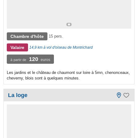
Chambre d'hôte
15 pers.
Valaire
14,9 km à vol d'oiseau de Montrichard
120
euros
à partir de
Les jardins et le château de chaumont sur loire à 5mn, chenonceaux,
cheverny, blois sont à quelques minutes.
La loge