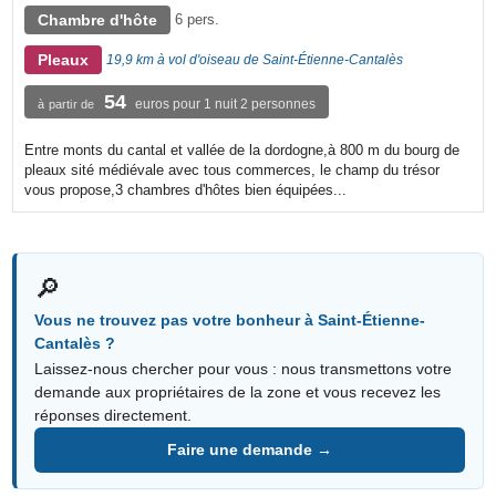
Chambre d'hôte
6 pers.
Pleaux
19,9 km à vol d'oiseau de Saint-Étienne-Cantalès
54
euros pour 1 nuit 2 personnes
à partir de
Entre monts du cantal et vallée de la dordogne,à 800 m du bourg de
pleaux sité médiévale avec tous commerces, le champ du trésor
vous propose,3 chambres d'hôtes bien équipées...
🔎
Vous ne trouvez pas votre bonheur à Saint-Étienne-
Cantalès ?
Laissez-nous chercher pour vous : nous transmettons votre
demande aux propriétaires de la zone et vous recevez les
réponses directement.
Faire une demande →