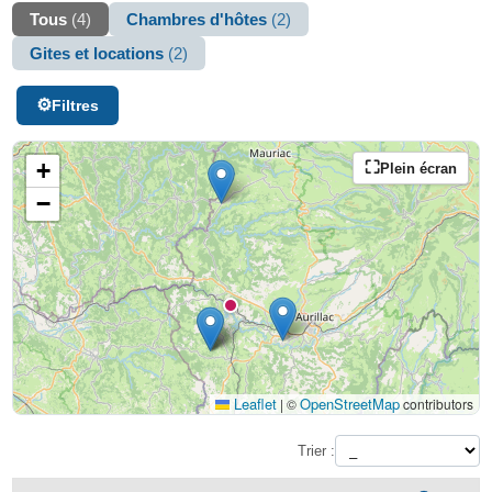
Tous
(4)
Chambres d'hôtes
(2)
Gites et locations
(2)
Filtres
+
Plein écran
−
Leaflet
OpenStreetMap
|
©
contributors
Trier :