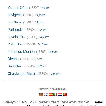
Vic-sur-Cère
(15800)
9,6 km
Lavigerie
(15300)
11,8 km
Le-Claux
(15400)
12,3 km
Pailherols
(15800)
13,2 km
Laveissière
(15300)
14,2 km
Polminhac
(15800)
14,5 km
Jou-sous-Monjou
(15800)
14,9 km
Dienne
(15300)
15,3 km
Badailhac
(15800)
16,7 km
Chastel-sur-Murat
(15300)
17,9 km
Revenir en haut de page
Copyright © 2005 - 2026, Maison-Hote.fr - Tous droits réservés
Nous