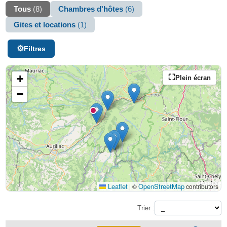
Tous
(8)
Chambres d'hôtes
(6)
Gites et locations
(1)
Filtres
+
Plein écran
−
Leaflet
OpenStreetMap
|
©
contributors
Trier :