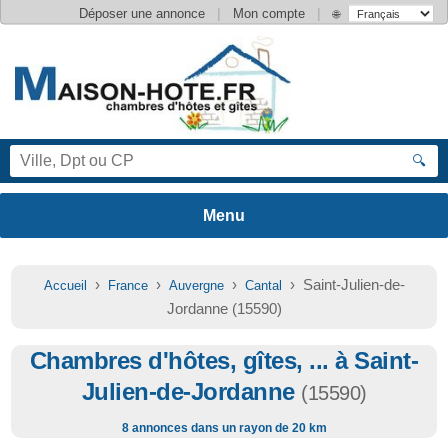
|
|
Déposer une annonce
Mon compte
🌐
🔍
›
›
›
› Saint-Julien-de-
Accueil
France
Auvergne
Cantal
Jordanne (15590)
Chambres d'hôtes, gîtes, ... à Saint-
Julien-de-Jordanne
(15590)
8 annonces dans un rayon de 20 km