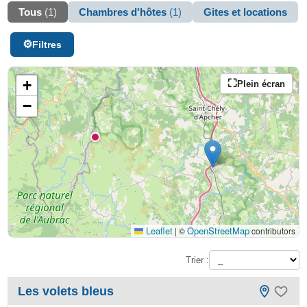
Tous
(1)
Chambres d'hôtes
(1)
Gites et locations
Filtres
+
Plein écran
−
Leaflet
OpenStreetMap
|
©
contributors
Trier :
Les volets bleus