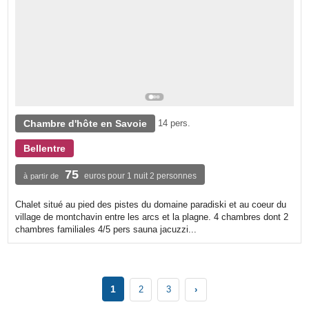
Chambre d'hôte en Savoie
14 pers.
Bellentre
75
euros pour 1 nuit 2 personnes
à partir de
Chalet situé au pied des pistes du domaine paradiski et au coeur du
village de montchavin entre les arcs et la plagne. 4 chambres dont 2
chambres familiales 4/5 pers sauna jacuzzi...
1
2
3
›