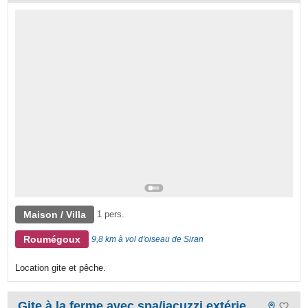
Maison / Villa
1 pers.
Roumégoux
9,8 km à vol d'oiseau de Siran
Location gite et pêche.
Gite à la ferme avec spa/jacuzzi extérieur et pêche privé