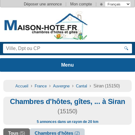
|
|
Déposer une annonce
Mon compte
🌐
🔍
›
›
›
› Siran (15150)
Accueil
France
Auvergne
Cantal
Chambres d'hôtes, gîtes, ... à Siran
(15150)
5 annonces dans un rayon de 20 km
Tous
(5)
Chambres d'hôtes
(2)