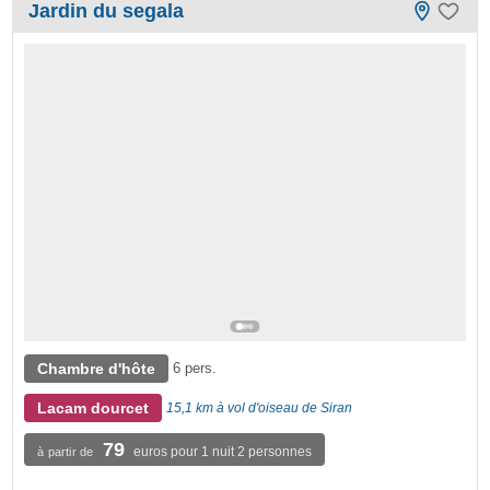
Jardin du segala
Chambre d'hôte
6 pers.
Lacam dourcet
15,1 km à vol d'oiseau de Siran
79
euros pour 1 nuit 2 personnes
à partir de