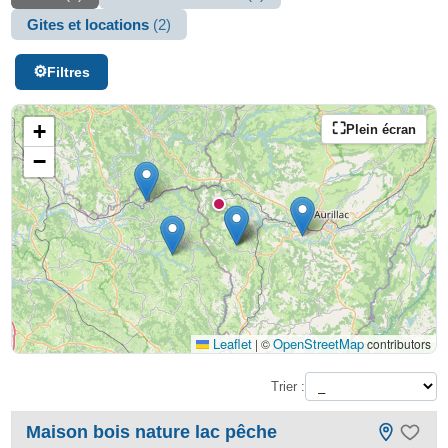
Gites et locations
(2)
Filtres
+
Plein écran
−
Leaflet
OpenStreetMap
|
©
contributors
Trier :
Maison bois nature lac pêche