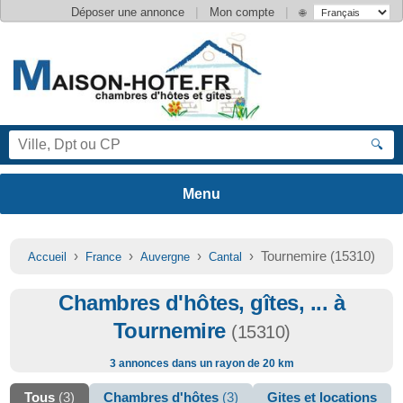
|
|
Déposer une annonce
Mon compte
🌐
🔍
›
›
›
› Tournemire (15310)
Accueil
France
Auvergne
Cantal
Chambres d'hôtes, gîtes, ... à
Tournemire
(15310)
3 annonces dans un rayon de 20 km
Tous
(3)
Chambres d'hôtes
(3)
Gites et locations