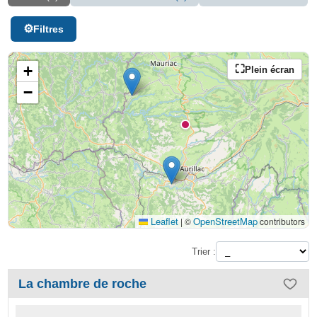
Filtres
+
Plein écran
−
Leaflet
OpenStreetMap
|
©
contributors
Trier :
La chambre de roche