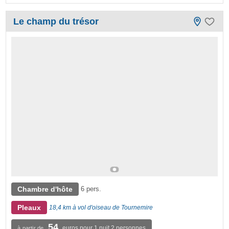
Le champ du trésor
Chambre d'hôte
6 pers.
Pleaux
18,4 km à vol d'oiseau de Tournemire
54
euros pour 1 nuit 2 personnes
à partir de