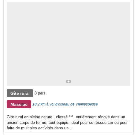
Gîte rural
3 pers.
Massiac
18,2 km à vol d'oiseau de Vieillespesse
Gite rural en pleine nature , classé ***, entièrement rénové dans un
ancien corps de ferme, tout équipé. idéal pour se ressourcer ou pour
faire de multiples activités dans un...