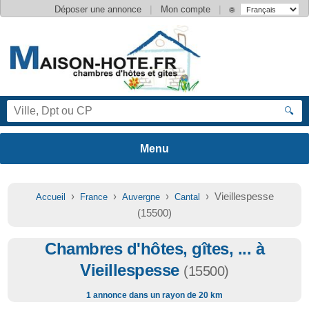
|
|
Déposer une annonce
Mon compte
🌐
🔍
›
›
›
› Vieillespesse
Accueil
France
Auvergne
Cantal
(15500)
Chambres d'hôtes, gîtes, ... à
Vieillespesse
(15500)
1 annonce dans un rayon de 20 km