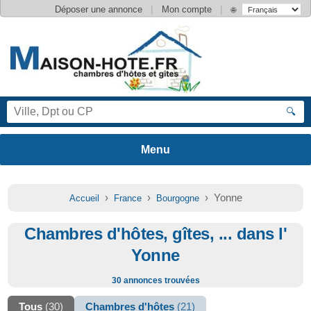
|
|
Déposer une annonce
Mon compte
🌐
🔍
›
›
› Yonne
Accueil
France
Bourgogne
Chambres d'hôtes, gîtes, ... dans l'
Yonne
30 annonces trouvées
Tous
(30)
Chambres d'hôtes
(21)