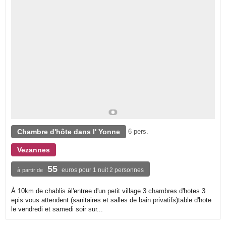
Chambre d'hôte dans l' Yonne
6 pers.
Vezannes
55
euros pour 1 nuit 2 personnes
à partir de
À 10km de chablis àl'entree d'un petit village 3 chambres d'hotes 3
epis vous attendent (sanitaires et salles de bain privatifs)table d'hote
le vendredi et samedi soir sur...