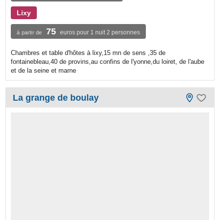
Lixy
75
euros pour 1 nuit 2 personnes
à partir de
Chambres et table d'hôtes à lixy,15 mn de sens ,35 de
fontainebleau,40 de provins,au confins de l'yonne,du loiret, de l'aube
et de la seine et marne
La grange de boulay