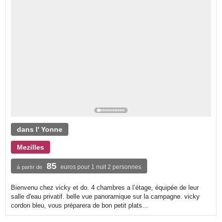
dans l' Yonne
Mezilles
85
euros pour 1 nuit 2 personnes
à partir de
Bienvenu chez vicky et do. 4 chambres a l’étage, équipée de leur
salle d'eau privatif. belle vue panoramique sur la campagne. vicky
cordon bleu, vous préparera de bon petit plats...