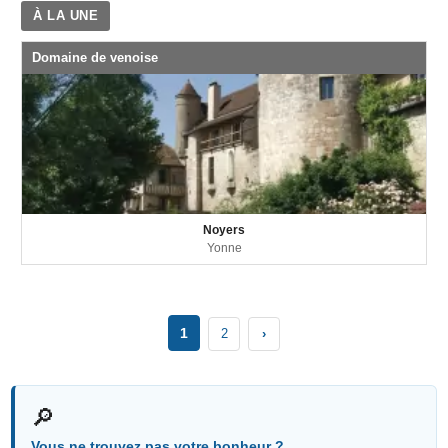
À LA UNE
Domaine de venoise
Noyers
Yonne
1
2
›
🔎
Vous ne trouvez pas votre bonheur ?